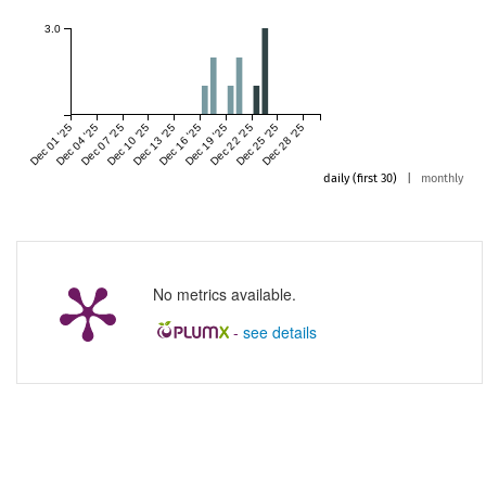
3.0
Dec 01 '25
Dec 04 '25
Dec 07 '25
Dec 10 '25
Dec 13 '25
Dec 16 '25
Dec 19 '25
Dec 22 '25
Dec 25 '25
Dec 28 '25
daily (first 30)
|
monthly
No metrics available.
-
see details