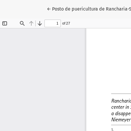
Voltar aos Detalhes do Artigo
←
Posto de puericultura de Rancharia-