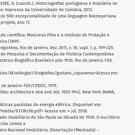
 FREIRE, A. (coords.). Historiografias portuguesa e brasileira no
ra: Imprensa da Universidade de Coimbra, 2013.
 dos 500: excepcionalidade de uma linguagem Niemeyeriana
 projeto, ano 17,
dade científica: Moncorvo Filho e o Instituto de Proteção e
eiro (1899-
guinhos, Rio de Janeiro, dez. 2011, v. 18, supl. 1, p. 199-225.
de Pesquisa e Documentação de História Contemporânea
tórico Biográfico Brasileiro pós-1930. Rio de Janeiro: FGV,
ssies/AEraVargas1/biografias/gustavo_capanema>Acesso em:
 de Janeiro: FGV/CPDOC, 1979.
builds: architecture new and old, 1652-1942. New York: MoMA,
úblicas paulistas de energia elétrica. Disponível em:
media/63138/06.pdf> Acesso em: 4 jul. 2018.
ado imobiliário de São Paulo na década de 1950: O escritório
arlos Lemos e
co Nacional Imobiliário. Dissertação (Mestrado) –