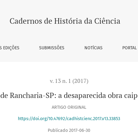
saparecida obra caipira de Oscar Niemeyer
Cadernos de História da Ciência
S EDIÇÕES
SUBMISSÕES
NOTÍCIAS
PORTAL
v. 13 n. 1 (2017)
 de Rancharia-SP: a desaparecida obra cai
ARTIGO ORIGINAL
https://doi.org/10.47692/cadhistcienc.2017.v13.33853
Publicado 2017-06-30