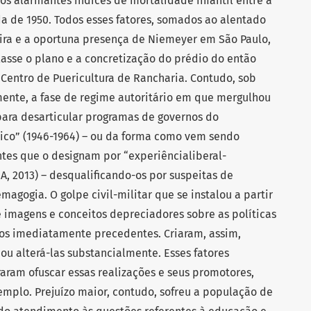
 os alarmantes índices de mortalidade infantil entre a
 de 1950. Todos esses fatores, somados ao alentado
ira e a oportuna presença de Niemeyer em São Paulo,
asse o plano e a concretização do prédio do então
entro de Puericultura de Rancharia. Contudo, sob
mente, a fase de regime autoritário em que mergulhou
para desarticular programas de governos do
co” (1946-1964) – ou da forma como vem sendo
ntes que o designam por “experiêncialiberal-
A, 2013) – desqualificando-os por suspeitas de
agogia. O golpe civil-militar que se instalou a partir
 imagens e conceitos depreciadores sobre as políticas
os imediatamente precedentes. Criaram, assim,
ou alterá-las substancialmente. Esses fatores
aram ofuscar essas realizações e seus promotores,
mplo. Prejuízo maior, contudo, sofreu a população de