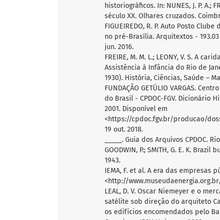
historiográficos. In: NUNES, J. P. A.;
século XX. Olhares cruzados. Coimb
FIGUEIREDO, R. P. Auto Posto Clube
no pré-Brasília. Arquitextos - 193.03
jun. 2016.
FREIRE, M. M. L.; LEONY, V. S. A cari
Assistência à Infância do Rio de Jan
1930). História, Ciências, Saúde – Man
FUNDAÇÃO GETÚLIO VARGAS. Centro 
do Brasil - CPDOC-FGV. Dicionário His
2001. Disponível em
<https://cpdoc.fgv.br/producao/do
19 out. 2018.
_____. Guia dos Arquivos CPDOC. Rio
GOODWIN, P.; SMITH, G. E. K. Brazil 
1943.
IEMA, F. et al. A era das empresas p
<http://www.museudaenergia.org.br/
LEAL, D. V. Oscar Niemeyer e o merc
satélite sob direção do arquiteto C
os edifícios encomendados pelo Ban