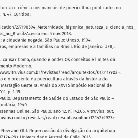
natureza e ciência nos manuais de puericultura publicados no
 n. 47. Curitiba:
lication/277198594_Maternidade_higienica_natureza_e_ciencia_nos_
_no_Brasil>Acesso em: 5 nov. 2018.
: a cidadania negada. São Paulo: Unesp. 1994.
s, empresas e a famílias no Brasil. Rio de Janeiro: UFRJ,
ou causa? Como, quando e onde? Os conceitos e limites da
vimento Moderno.
/www.vitruvius.com.br/revistas/read/arquitextos/01.011/903>.
o e o presente da puericultura através da história do
ia Martagão Gesteira. Anais do XXVI Simpósio Nacional de
1, p. 1-15.
o Paulo: Departamento de Saúde do Estado de São Paulo –
nitária, 1940.
enhas Online, São Paulo, ano 12, n. 142.05, Vitruvius, out.
truvius.com.br/revistas/read/resenhasonline/12.142/4923>
ure New and Old. Repercussão da divulgação da arquitetura
7 (24-29), Universidade Austral de Chile, 2015.