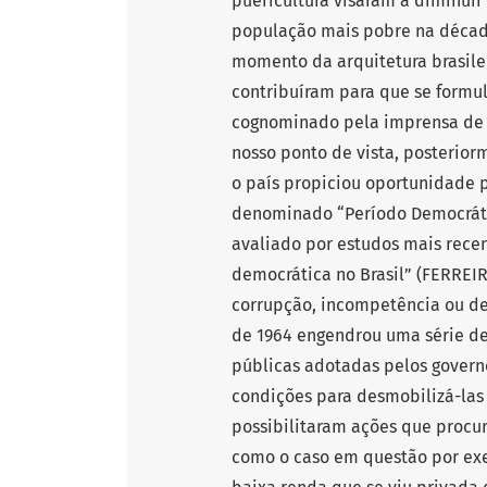
puericultura visaram a diminuir
população mais pobre na década
momento da arquitetura brasile
contribuíram para que se formul
cognominado pela imprensa de C
nosso ponto de vista, posterior
o país propiciou oportunidade 
denominado “Período Democráti
avaliado por estudos mais rece
democrática no Brasil” (FERREIR
corrupção, incompetência ou dem
de 1964 engendrou uma série de
públicas adotadas pelos govern
condições para desmobilizá-las 
possibilitaram ações que procur
como o caso em questão por exe