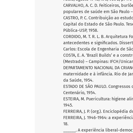
CARVALHO, A. C. D. Feiticeiros, burl
populares de saúde em São Paulo – 
CASTRO, P. C. Contribuição ao estudo
Capital do Estado de São Paulo. Tes
Pública-USP, 1958.
CORDIDO, M. T. R. L. B. Arquitetura
antecedentes e significados. Disser
Carlos: Escola de Engenharia de São
COSTA, E. A. ‘Brazil Builds’ e a con
(Mestrado) – Campinas: IFCH/Unica
DEPARTAMENTO NACIONAL DA CRIANÇA.
maternidade e à infância. Rio de Jan
da Saúde, 1954.
ESTADO DE SÃO PAULO. Congressos de
Centenário, 1954.
ESTEIRA, M. Puericultura: higiene al
1945.
FERREIRA, J. P. (org.). Enciclopédia d
FERREIRA, J. 1946-1964: a experiência
18.
______. A experiência liberal-democ