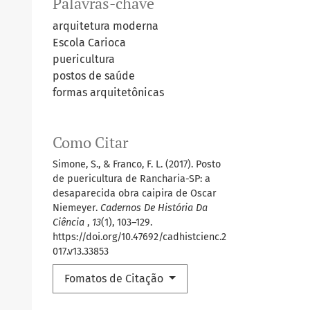
Palavras-chave
arquitetura moderna
Escola Carioca
puericultura
postos de saúde
formas arquitetônicas
Como Citar
Simone, S., & Franco, F. L. (2017). Posto
de puericultura de Rancharia-SP: a
desaparecida obra caipira de Oscar
Niemeyer.
Cadernos De História Da
Ciência
,
13
(1), 103–129.
https://doi.org/10.47692/cadhistcienc.2
017.v13.33853
Fomatos de Citação