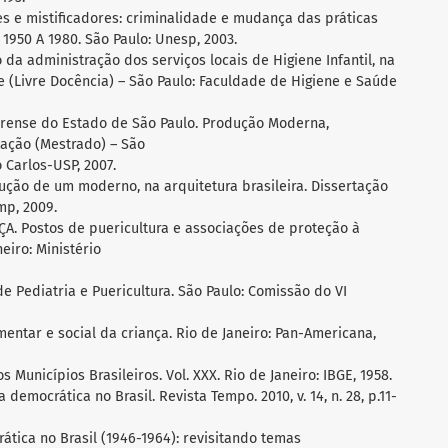
ões e mistificadores: criminalidade e mudança das práticas
1950 A 1980. São Paulo: Unesp, 2003.
 da administração dos serviços locais de Higiene Infantil, na
e (Livre Docência) – São Paulo: Faculdade de Higiene e Saúde
 Forense do Estado de São Paulo. Produção Moderna,
tação (Mestrado) – São
 Carlos-USP, 2007.
strução de um moderno, na arquitetura brasileira. Dissertação
mp, 2009.
 Postos de puericultura e associações de proteção à
eiro: Ministério
 Pediatria e Puericultura. São Paulo: Comissão do VI
imentar e social da criança. Rio de Janeiro: Pan-Americana,
os Municípios Brasileiros. Vol. XXX. Rio de Janeiro: IBGE, 1958.
 democrática no Brasil. Revista Tempo. 2010, v. 14, n. 28, p.11-
rática no Brasil (1946-1964): revisitando temas