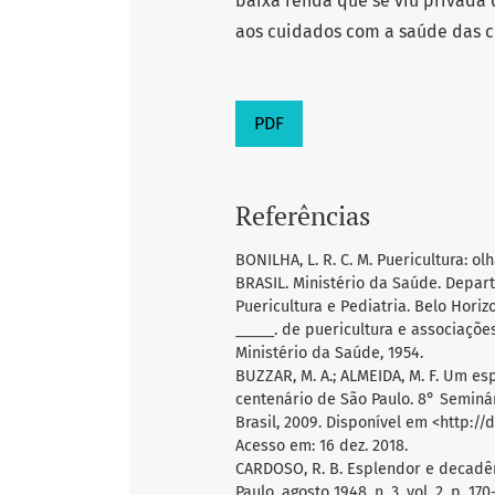
baixa renda que se viu privada
aos cuidados com a saúde das c
PDF
Referências
BONILHA, L. R. C. M. Puericultura: 
BRASIL. Ministério da Saúde. Depart
Puericultura e Pediatria. Belo Horizo
_____. de puericultura e associaçõe
Ministério da Saúde, 1954.
BUZZAR, M. A.; ALMEIDA, M. F. Um es
centenário de São Paulo. 8° Semin
Brasil, 2009. Disponível em <http:
Acesso em: 16 dez. 2018.
CARDOSO, R. B. Esplendor e decadê
Paulo, agosto 1948, n. 3, vol. 2, p. 170