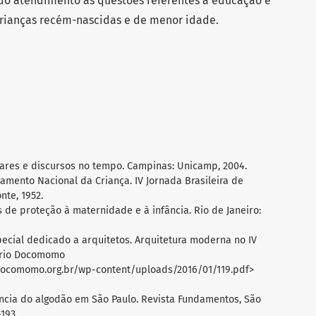
 do atendimento às questões referentes à educação e
rianças recém-nascidas e de menor idade.
olhares e discursos no tempo. Campinas: Unicamp, 2004.
amento Nacional da Criança. IV Jornada Brasileira de
nte, 1952.
s de proteção à maternidade e à infância. Rio de Janeiro:
pecial dedicado a arquitetos. Arquitetura moderna no IV
ário Docomomo
//docomomo.org.br/wp-content/uploads/2016/01/119.pdf>
ncia do algodão em São Paulo. Revista Fundamentos, São
-193.