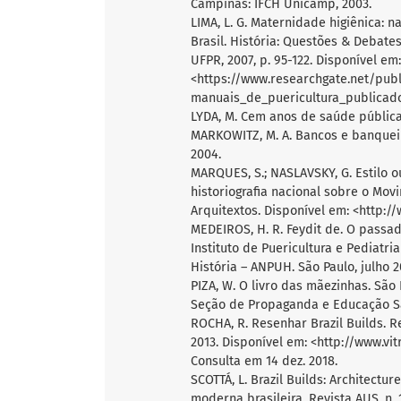
Campinas: IFCH Unicamp, 2003.
LIMA, L. G. Maternidade higiênica: 
Brasil. História: Questões & Debates.
UFPR, 2007, p. 95-122. Disponível em:
<https://www.researchgate.net/pub
manuais_de_puericultura_publicados
LYDA, M. Cem anos de saúde pública
MARKOWITZ, M. A. Bancos e banqueiro
2004.
MARQUES, S.; NASLAVSKY, G. Estilo 
historiografia nacional sobre o Mo
Arquitextos. Disponível em: <http:/
MEDEIROS, H. R. Feydit de. O passad
Instituto de Puericultura e Pediatr
História – ANPUH. São Paulo, julho 201
PIZA, W. O livro das mãezinhas. Sã
Seção de Propaganda e Educação Sa
ROCHA, R. Resenhar Brazil Builds. Res
2013. Disponível em: <http://www.vi
Consulta em 14 dez. 2018.
SCOTTÁ, L. Brazil Builds: Architect
moderna brasileira. Revista AUS, n. 1