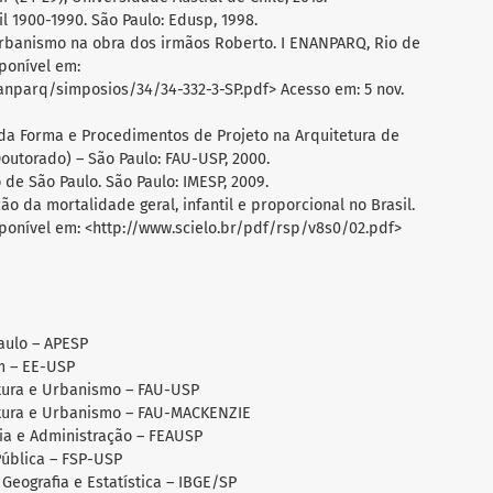
l 1900-1990. São Paulo: Edusp, 1998.
e urbanismo na obra dos irmãos Roberto. I ENANPARQ, Rio de
sponível em:
anparq/simposios/34/34-332-3-SP.pdf> Acesso em: 5 nov.
o da Forma e Procedimentos de Projeto na Arquitetura de
outorado) – São Paulo: FAU-USP, 2000.
o de São Paulo. São Paulo: IMESP, 2009.
ção da mortalidade geral, infantil e proporcional no Brasil.
isponível em: <http://www.scielo.br/pdf/rsp/v8s0/02.pdf>
aulo – APESP
m – EE-USP
etura e Urbanismo – FAU-USP
etura e Urbanismo – FAU-MACKENZIE
ia e Administração – FEAUSP
Pública – FSP-USP
 Geografia e Estatística – IBGE/SP