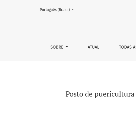
Mudar o idioma. O atual é:
Português (Brasil)
Posto de puericultura de Rancharia-SP: a de
SOBRE
ATUAL
TODAS A
Posto de puericultura