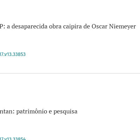
P: a desaparecida obra caipira de Oscar Niemeyer
17.v13.33853
antan: patrimônio e pesquisa
17.v13.33854