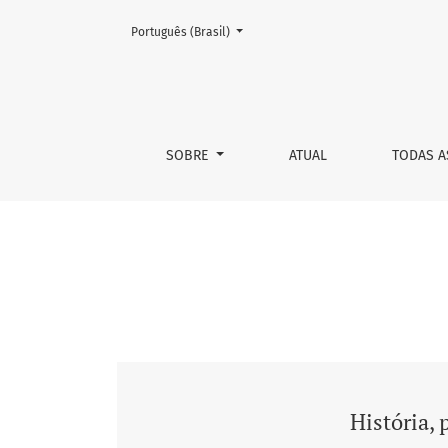
Mudar o idioma. O atual é:
Português (Brasil)
v. 13 n. 1 (2017): História, psiquiatria e doenç
SOBRE
ATUAL
TODAS A
História, 