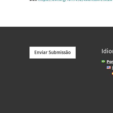
Idi
Enviar Submissão
Por