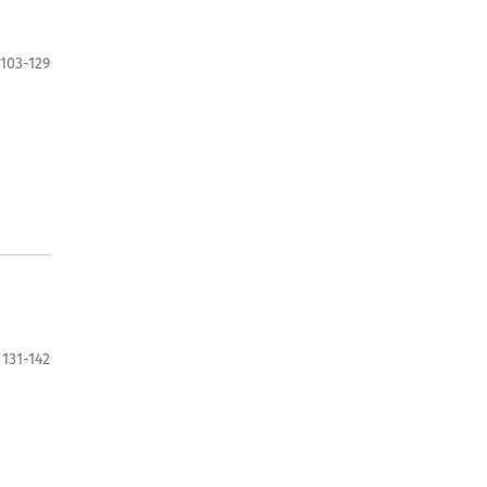
103-129
131-142