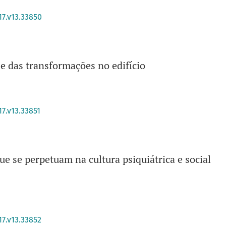
17.v13.33850
e das transformações no edifício
17.v13.33851
ue se perpetuam na cultura psiquiátrica e social
17.v13.33852