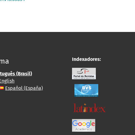
Indexadores:
oma
tuguês (Brasil)
English
Español (España)