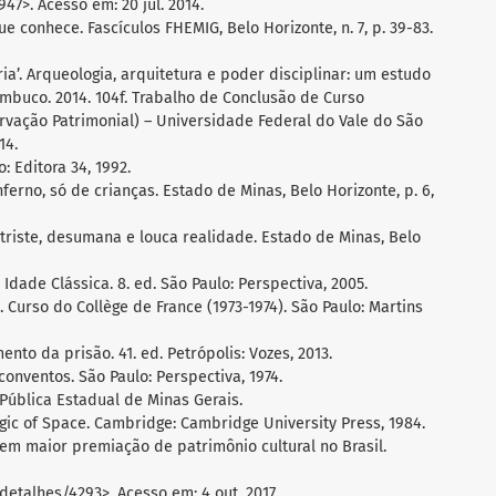
. Acesso em: 20 jul. 2014.
 conhece. Fascículos FHEMIG, Belo Horizonte, n. 7, p. 39-83.
tria’. Arqueologia, arquitetura e poder disciplinar: um estudo
mbuco. 2014. 104f. Trabalho de Conclusão de Curso
vação Patrimonial) – Universidade Federal do Vale do São
14.
: Editora 34, 1992.
erno, só de crianças. Estado de Minas, Belo Horizonte, p. 6,
triste, desumana e louca realidade. Estado de Minas, Belo
Idade Clássica. 8. ed. São Paulo: Perspectiva, 2005.
 Curso do Collège de France (1973-1974). São Paulo: Martins
ento da prisão. 41. ed. Petrópolis: Vozes, 2013.
onventos. São Paulo: Perspectiva, 1974.
ública Estadual de Minas Gerais.
ogic of Space. Cambridge: Cambridge University Press, 1984.
em maior premiação de patrimônio cultural no Brasil.
/detalhes/4293>. Acesso em: 4 out. 2017.