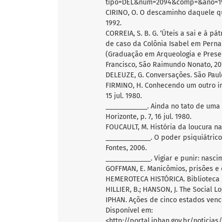
tipo=DEL&num=2094&comp=&ano=1947>
CIRINO, O. O descaminho daquele que
1992.
CORREIA, S. B. G. ‘Úteis a sai e à pá
de caso da Colônia Isabel em Perna
(Graduação em Arqueologia e Preser
Francisco, São Raimundo Nonato, 20
DELEUZE, G. Conversações. São Paulo
FIRMINO, H. Conhecendo um outro inf
15 jul. 1980.
____________. Ainda no tato de uma 
Horizonte, p. 7, 16 jul. 1980.
FOUCAULT, M. História da loucura na 
_____________. O poder psiquiátrico.
Fontes, 2006.
_____________. Vigiar e punir: nascim
GOFFMAN, E. Manicômios, prisões e c
HEMEROTECA HISTÓRICA. Biblioteca P
HILLIER, B.; HANSON, J. The Social L
IPHAN. Ações de cinco estados venc
Disponível em:
<http://portal.iphan.gov.br/noticias