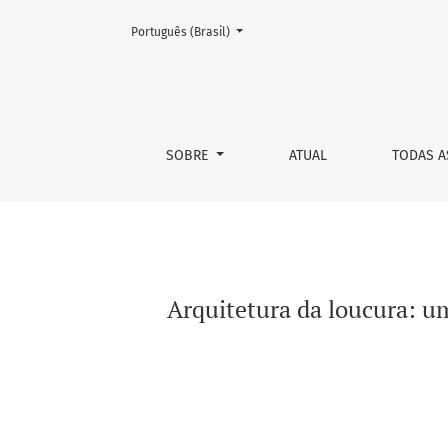
Mudar o idioma. O atual é:
Português (Brasil)
Arquitetura da loucura: uma leitura arqueológ
SOBRE
ATUAL
TODAS A
Arquitetura da loucura: um