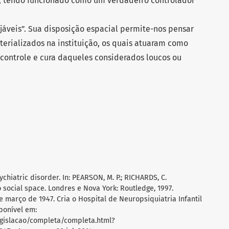
, tendo funcionado como um verdadeiro controlador
veis”. Sua disposição espacial permite-nos pensar
terializados na instituição, os quais atuaram como
 controle e cura daqueles considerados loucos ou
ychiatric disorder. In: PEARSON, M. P.; RICHARDS, C.
 social space. Londres e Nova York: Routledge, 1997.
de março de 1947. Cria o Hospital de Neuropsiquiatria Infantil
sponível em:
egislacao/completa/completa.html?