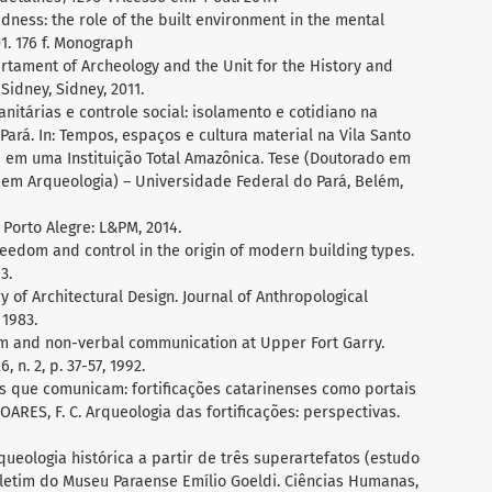
ness: the role of the built environment in the mental
1. 176 f. Monograph
artament of Archeology and the Unit for the History and
Sidney, Sidney, 2011.
sanitárias e controle social: isolamento e cotidiano na
Pará. In: Tempos, espaços e cultura material na Vila Santo
a em uma Instituição Total Amazônica. Tese (Doutorado em
 em Arqueologia) – Universidade Federal do Pará, Belém,
 Porto Alegre: L&PM, 2014.
reedom and control in the origin of modern building types.
3.
y of Architectural Design. Journal of Anthropological
 1983.
sm and non-verbal communication at Upper Fort Garry.
, n. 2, p. 37-57, 1992.
has que comunicam: fortificações catarinenses como portais
SOARES, F. C. Arqueologia das fortificações: perspectivas.
queologia histórica a partir de três superartefatos (estudo
Boletim do Museu Paraense Emílio Goeldi. Ciências Humanas,