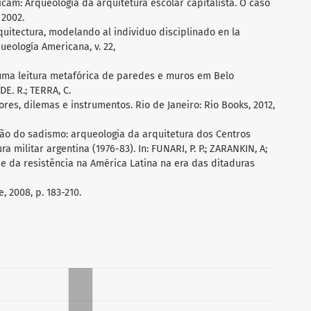
am: Arqueologia da arquitetura escolar capitalista. O caso
 2002.
quitectura, modelando al individuo disciplinado en la
ueología Americana, v. 22,
uma leitura metafórica de paredes e muros em Belo
DE. R.; TERRA, C.
res, dilemas e instrumentos. Rio de Janeiro: Rio Books, 2012,
ção do sadismo: arqueologia da arquitetura dos Centros
 militar argentina (1976-83). In: FUNARI, P. P.; ZARANKIN, A;
o e da resistência na América Latina na era das ditaduras
 2008, p. 183-210.