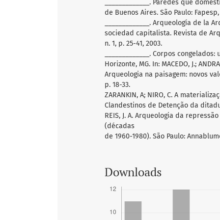
_____________. Paredes que domestic
de Buenos Aires. São Paulo: Fapesp,
_____________. Arqueología de la Ar
sociedad capitalista. Revista de Arq
n. 1, p. 25-41, 2003.
_____________. Corpos congelados: 
Horizonte, MG. In: MACEDO, J.; ANDRA
Arqueologia na paisagem: novos valo
p. 18-33.
ZARANKIN, A; NIRO, C. A materializa
Clandestinos de Detenção da ditadura
REIS, J. A. Arqueologia da repressã
(décadas
de 1960-1980). São Paulo: Annablume,
Downloads