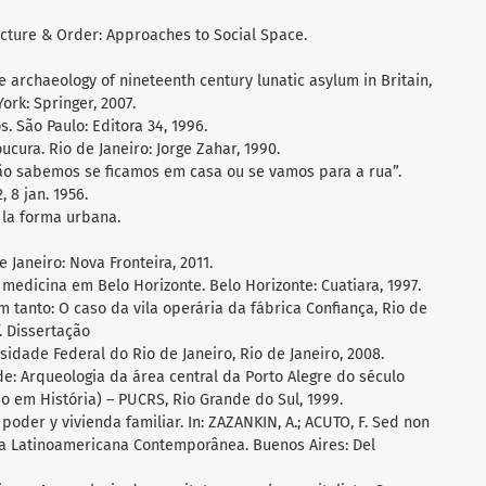
ecture & Order: Approaches to Social Space.
e archaeology of nineteenth century lunatic asylum in Britain,
ork: Springer, 2007.
. São Paulo: Editora 34, 1996.
ucura. Rio de Janeiro: Jorge Zahar, 1990.
ão sabemos se ficamos em casa ou se vamos para a rua”.
, 8 jan. 1956.
la forma urbana.
 Janeiro: Nova Fronteira, 2011.
 medicina em Belo Horizonte. Belo Horizonte: Cuatiara, 1997.
 tanto: O caso da vila operária da fábrica Confiança, Rio de
f. Dissertação
idade Federal do Rio de Janeiro, Rio de Janeiro, 2008.
de: Arqueologia da área central da Porto Alegre do século
do em História) – PUCRS, Rio Grande do Sul, 1999.
oder y vivienda familiar. In: ZAZANKIN, A.; ACUTO, F. Sed non
gía Latinoamericana Contemporânea. Buenos Aires: Del