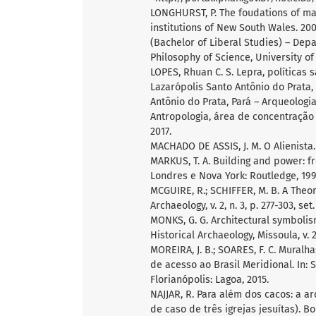
LONGHURST, P. The foudations of mad
institutions of New South Wales. 200
(Bachelor of Liberal Studies) – Dep
Philosophy of Science, University of 
LOPES, Rhuan C. S. Lepra, políticas 
Lazarópolis Santo Antônio do Prata, 
Antônio do Prata, Pará – Arqueologi
Antropologia, área de concentração
2017.
MACHADO DE ASSIS, J. M. O Alienista.
MARKUS, T. A. Building and power: f
Londres e Nova York: Routledge, 199
MCGUIRE, R.; SCHIFFER, M. B. A Theor
Archaeology, v. 2, n. 3, p. 277-303, set.
MONKS, G. G. Architectural symboli
Historical Archaeology, Missoula, v. 26
MOREIRA, J. B.; SOARES, F. C. Mural
de acesso ao Brasil Meridional. In: 
Florianópolis: Lagoa, 2015.
NAJJAR, R. Para além dos cacos: a ar
de caso de três igrejas jesuítas). 