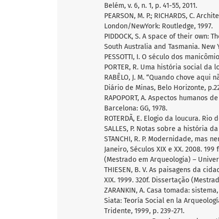
Belém, v. 6, n. 1, p. 41-55, 2011.
PEARSON, M. P.; RICHARDS, C. Archit
London/NewYork: Routledge, 1997.
PIDDOCK, S. A space of their own: Th
South Australia and Tasmania. New Y
PESSOTTI, I. O século dos manicômios
PORTER, R. Uma história social da lo
RABÊLO, J. M. “Quando chove aqui n
Diário de Minas, Belo Horizonte, p.22
RAPOPORT, A. Aspectos humanos de 
Barcelona: GG, 1978.
ROTERDÃ, E. Elogio da loucura. Rio de
SALLES, P. Notas sobre a história da
STANCHI, R. P. Modernidade, mas nem
Janeiro, Séculos XIX e XX. 2008. 199 
(Mestrado em Arqueologia) – Univers
THIESEN, B. V. As paisagens da cida
XIX. 1999. 320f. Dissertação (Mestra
ZARANKIN, A. Casa tomada: sistema, p
Siata: Teoría Social en la Arqueolo
Tridente, 1999, p. 239-271.