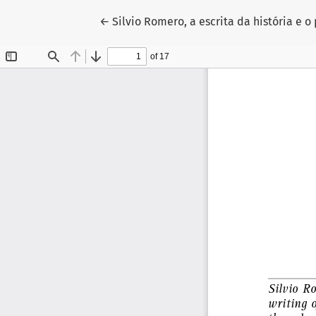
Voltar aos Detalhes do Artigo
←
Silvio Romero, a escrita da história e 