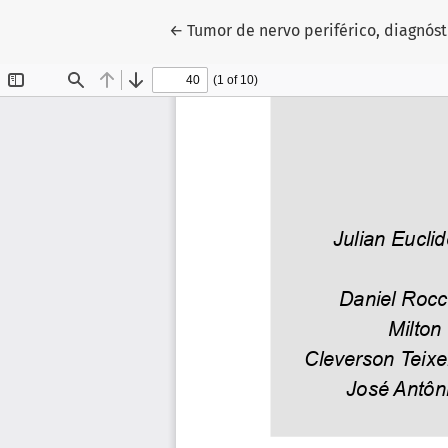
Voltar aos Detalhes do Artigo
←
Tumor de nervo periférico, diagnóst