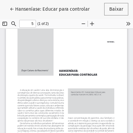
Voltar aos Detalhes do Artigo
←
Hanseníase: Educar para controlar
Baixar