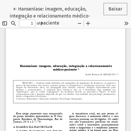
Voltar aos Detalhes do Artigo
←
Hanseníase: imagem, educação,
Baixar
integração e relacionamento médico-
paciente