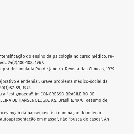
intensificação do ensino da psicologia no curso médico: re-
d., 24(2):100-108, 1967.
lepra dissimulada.Rio de Janeiro. Revista das Clinicas, 1929.
pejorativo e endemia". Grave problema médico-social da
0(1):87-89, 1975.
ou a "estigmoeda". In: CONGRESSO BRASILEIRO DE
EIRA DE HANSENOLOGIA, 9.º, Brasilia, 1976. Resumo de
 prevenção da hanseníase é a eliminação do milenar
 "autoapresentação em massa", não "busca de casos". An