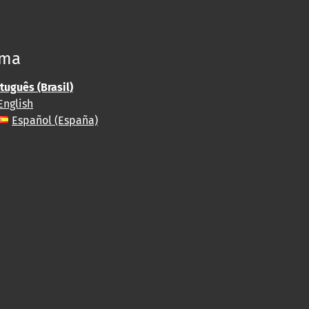
oma
tuguês (Brasil)
English
Español (España)