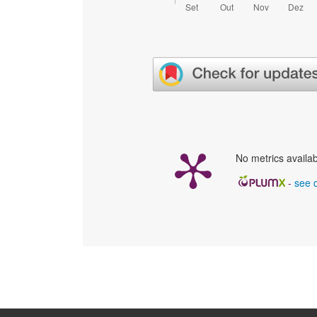
No metrics availab
-
see d