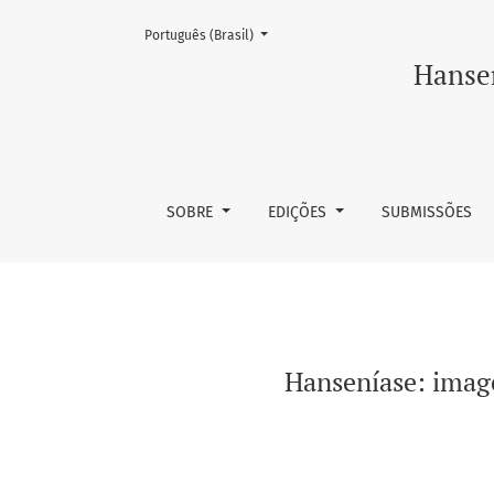
Mudar o idioma. O atual é:
Português (Brasil)
Hanseníase: imagem, educação, integração 
Hansen
SOBRE
EDIÇÕES
SUBMISSÕES
Hanseníase: imag