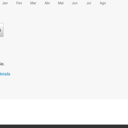
le.
etails