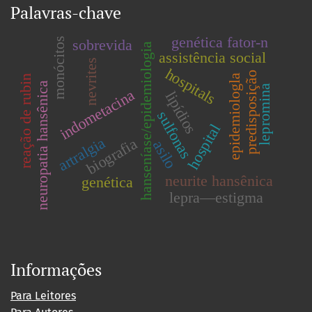
Palavras-chave
genética fator-n
monócitos
sobrevida
hanseníase/epidemiologia
assistência social
nevrites
hospitals
predisposição
epidemiologla
reação de rubin
neuropatia hansênica
lepromina
indometacina
lipídios
sulfonas
hospital
artralgia
biografia
asilo
neurite hansênica
genética
lepra—estigma
Informações
Para Leitores