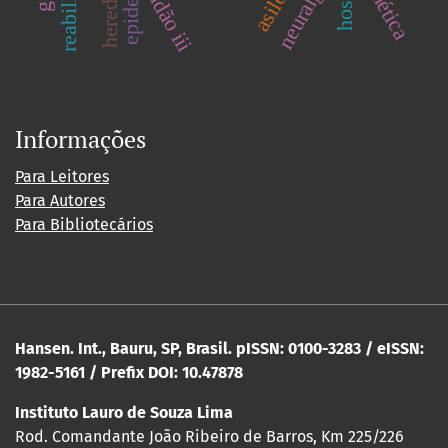
genética
neuralgia
sudão iii
asilo
Informações
Para Leitores
Para Autores
Para Bibliotecários
Hansen. Int., Bauru, SP, Brasil. pISSN: 0100-3283 / eISSN:
1982-5161 / Prefix DOI: 10.47878
Instituto Lauro de Souza Lima
Rod. Comandante João Ribeiro de Barros, Km 225/226