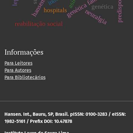
predisposição
genética fator-n
asilo
genética
hospitals
neuralgia
reabilitação social
Informações
Para Leitores
Para Autores
Para Bibliotecários
Hansen. Int., Bauru, SP, Brasil. pISSN: 0100-3283 / eISSN:
1982-5161 / Prefix DOI: 10.47878