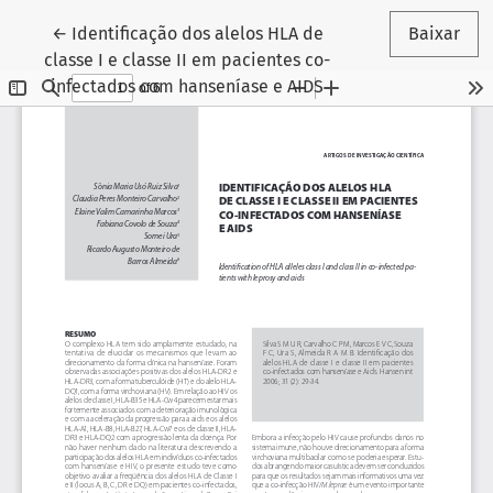
Voltar aos Detalhes do Artigo
←
Identificação dos alelos HLA de
Baixar
classe I e classe II em pacientes co-
infectados com hanseníase e AIDS