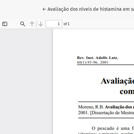
Voltar aos Detalhes do Artigo
←
Avaliação dos níveis de histamina em 