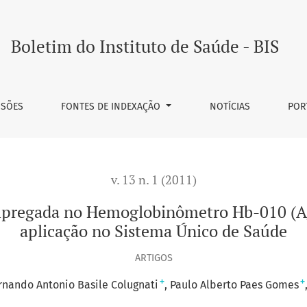
lobinômetro Hb-010 (Agabê®) e a possibilidade de aplicaçã
Boletim do Instituto de Saúde - BIS
SSÕES
FONTES DE INDEXAÇÃO
NOTÍCIAS
POR
v. 13 n. 1 (2011)
mpregada no Hemoglobinômetro Hb-010 (Ag
aplicação no Sistema Único de Saúde
ARTIGOS
+
+
rnando Antonio Basile Colugnati
Paulo Alberto Paes Gomes