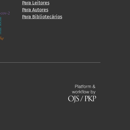
Para Leitores
cial
Para Autores
-cov-2
Para Bibliotecários
social