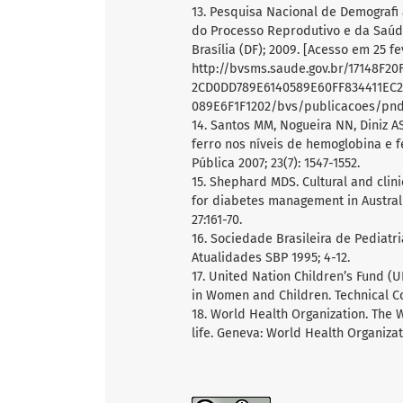
13. Pesquisa Nacional de Demografi
do Processo Reprodutivo e da Saúde
Brasília (DF); 2009. [Acesso em 25 f
http://bvsms.saude.gov.br/17148F
2CD0DD789E6140589E60FF834411EC2
089E6F1F1202/bvs/publicacoes/pnd
14. Santos MM, Nogueira NN, Diniz A
ferro nos níveis de hemoglobina e fe
Pública 2007; 23(7): 1547-1552.
15. Shephard MDS. Cultural and clini
for diabetes management in Australi
27:161-70.
16. Sociedade Brasileira de Pediatri
Atualidades SBP 1995; 4-12.
17. United Nation Children’s Fund (U
in Women and Children. Technical Co
18. World Health Organization. The 
life. Geneva: World Health Organizat