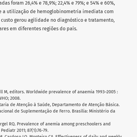
das foram 26,4% e 78,9%; 22,4% e 79%; e 54% e 60%,
e a utilização de hemoglobinometria imediata com
custo gerou agilidade no diagnóstico e tratamento,
res em diferentes regiões do país.
well M, editors. Worldwide prevalence of anaemia 1993–2005 :
WHO; 2008.
retaria de Atenção à Saúde, Departamento de Atenção Básica.
ional de Suplementação de Ferro. Brasília: Ministério da
Gurgel RQ. Prevalence of anemia among preschoolers and
ediatr 2011; 87(1):76-79.
M, Cardoso LO, Monteiro CA. Effectiveness of daily and weekly