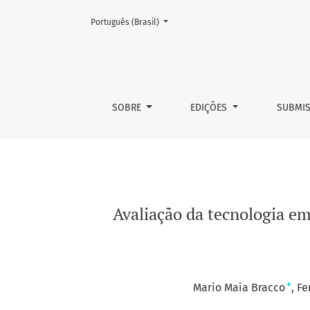
Mudar o idioma. O atual é:
Português (Brasil)
Avaliação da tecnologia empregada no Hemog
SOBRE
EDIÇÕES
SUBMI
Avaliação da tecnologia e
+
Mario Maia Bracco
Fe