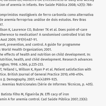
ion of anemia in infants. Rev Saúde Pública 2008; 42(5): 786-
l. Comprimidos mastigáveis de ferro carbonila como alternativa
e anemia ferropriva: análise de dois estudos. Rev Bras
97.
illson K, Laurence CO, Bubner TK et al. Does point-of-care
adherence to medication? A randomised controlled trial: the
 Aust 2009; 191(9):487-91.
ment, prevention, and control. A guide for programme
World Health Organization; 2001.
the effects of health and nutrition on child development. In:
Nutrition, health, and child development. Research advances
ton; 1998. n.566, p.225-233.
 Yelland L, Willson K, Ryan P et al. Patient satisfaction with
tice. British Journal of General Practice 2010; e98-e104.
s JJ. Demography. 2007; 44(4):899-925.
. Anemias Nutricionales (Série de Informes Técnicos, p. 405).
 Batista Filho M, Figueirôa JN. Effi cacy of iron
amin A for anemia control. Cad Saúde Pública 2007; 23(6):