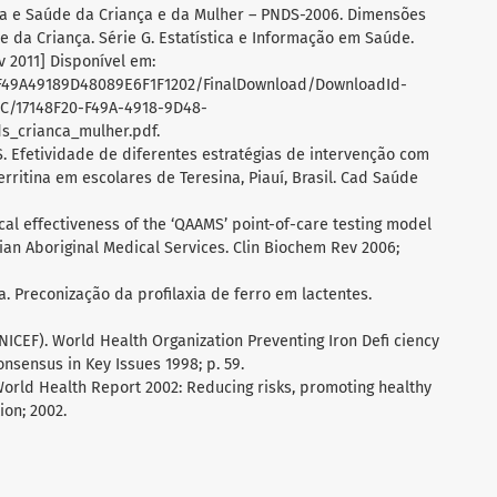
 a e Saúde da Criança e da Mulher – PNDS-2006. Dimensões
 da Criança. Série G. Estatística e Informação em Saúde.
ev 2011] Disponível em:
20F49A49189D48089E6F1F1202/FinalDownload/DownloadId-
C/17148F20-F49A-4918-9D48-
s_crianca_mulher.pdf.
S. Efetividade de diferentes estratégias de intervenção com
rritina em escolares de Teresina, Piauí, Brasil. Cad Saúde
cal effectiveness of the ‘QAAMS’ point-of-care testing model
an Aboriginal Medical Services. Clin Biochem Rev 2006;
a. Preconização da profilaxia de ferro em lactentes.
NICEF). World Health Organization Preventing Iron Defi ciency
nsensus in Key Issues 1998; p. 59.
World Health Report 2002: Reducing risks, promoting healthy
ion; 2002.