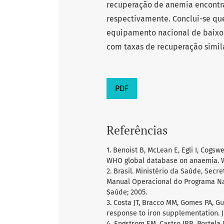
recuperação de anemia encontra
respectivamente. Conclui-se qu
equipamento nacional de baixo 
com taxas de recuperação simila
PDF
Referências
1. Benoist B, McLean E, Egli I, Cogs
WHO global database on anaemia. 
2. Brasil. Ministério da Saúde, Sec
Manual Operacional do Programa Nac
Saúde; 2005.
3. Costa JT, Bracco MM, Gomes PA, 
response to iron supplementation. J P
4. Engstrom EM, Castro IRR, Portela 