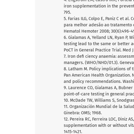
iron supplementation in the prevent
795.
5. Farias ILG, Colpo E, Paniz C et a
para melhor adesão ao tratamento d
Hematol Hemoter 2008; 30(6):496-4
6. Gialamas A, Yelland LN, Ryan P, W
testing lead to the same or better 
PoCT in General Practice Trial. Med J
7. Iron defi ciency anaemia: assess
managers. (WHO/NHD/01.3). Geneva: 
8. Latham M. Policy implications of 
Pan American Health Organization. 
and policy recommendations. Washing
9. Laurence CO, Gialamas A, Bubner T,
point-of-care testing in general prac
10. McDade TW, Williams S, Snodgras
11. Organización Mundial de la Salud
Ginebra: OMS; 1968.
12. Pereira RC, Ferreira LOC, Diniz AS,
supplementation with or without vit
1415-1421.