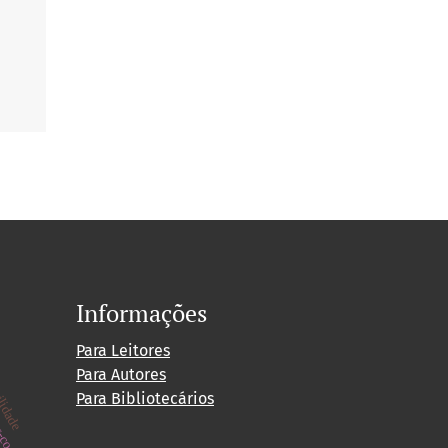
Informações
Para Leitores
ilidade
Para Autores
Para Bibliotecários
s-cov-2