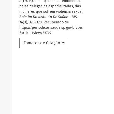
A. (2013). Limitações no atendimento,
pelas delegacias especializadas, das
mulheres que sofrem violência sexual.
Boletim Do Instituto De Saúde - BIS
,
14
(3), 320–328. Recuperado de
https://periodicos.saude.sp.gov.br/bis
/article/view/33749
Fomatos de Citação