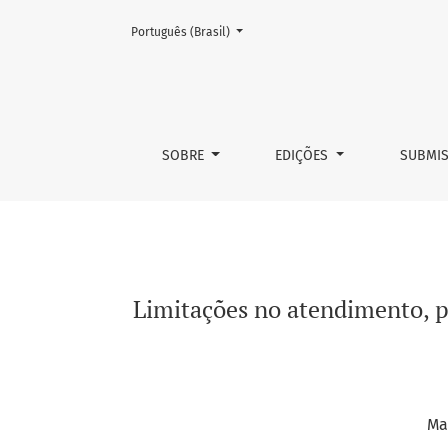
Mudar o idioma. O atual é:
Português (Brasil)
Limitações no atendimento, pelas delegacias
SOBRE
EDIÇÕES
SUBMI
Limitações no atendimento, pe
Ma