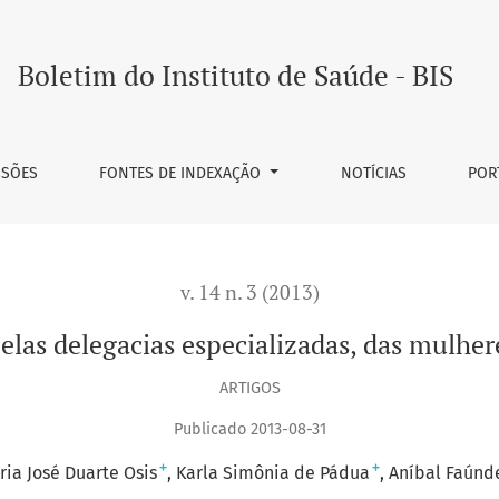
 especializadas, das mulheres que sofrem violência sexual
Boletim do Instituto de Saúde - BIS
SSÕES
FONTES DE INDEXAÇÃO
NOTÍCIAS
POR
v. 14 n. 3 (2013)
las delegacias especializadas, das mulher
ARTIGOS
Publicado 2013-08-31
+
+
ria José Duarte Osis
Karla Simônia de Pádua
Aníbal Faúnd