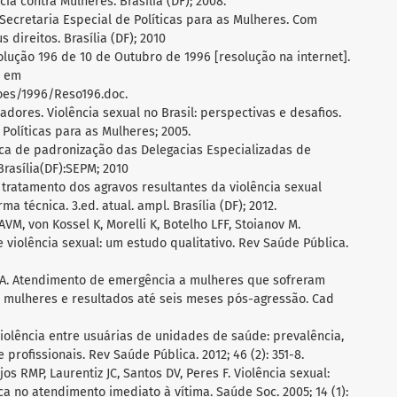
ia contra Mulheres. Brasília (DF); 2008.
 Secretaria Especial de Políticas para as Mulheres. Com
 direitos. Brasília (DF); 2010
lução 196 de 10 de Outubro de 1996 [resolução na internet].
l em
coes/1996/Reso196.doc.
zadores. Violência sexual no Brasil: perspectivas e desafios.
 Políticas para as Mulheres; 2005.
nica de padronização das Delegacias Especializadas de
rasília(DF):SEPM; 2010
 tratamento dos agravos resultantes da violência sexual
a técnica. 3.ed. atual. ampl. Brasília (DF); 2012.
VM, von Kossel K, Morelli K, Botelho LFF, Stoianov M.
violência sexual: um estudo qualitativo. Rev Saúde Pública.
s A. Atendimento de emergência a mulheres que sofreram
as mulheres e resultados até seis meses pós-agressão. Cad
 Violência entre usuárias de unidades de saúde: prevalência,
profissionais. Rev Saúde Pública. 2012; 46 (2): 351-8.
s RMP, Laurentiz JC, Santos DV, Peres F. Violência sexual:
a no atendimento imediato à vítima. Saúde Soc. 2005; 14 (1):