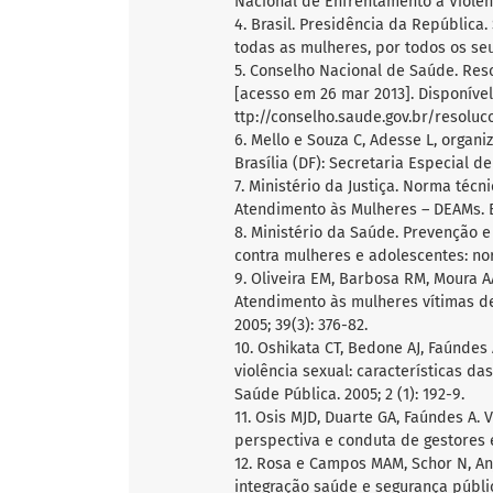
Nacional de Enfrentamento à Violênc
4. Brasil. Presidência da República.
todas as mulheres, por todos os seus
5. Conselho Nacional de Saúde. Reso
[acesso em 26 mar 2013]. Disponíve
ttp://conselho.saude.gov.br/resolu
6. Mello e Souza C, Adesse L, organi
Brasília (DF): Secretaria Especial de
7. Ministério da Justiça. Norma téc
Atendimento às Mulheres – DEAMs. B
8. Ministério da Saúde. Prevenção e
contra mulheres e adolescentes: norm
9. Oliveira EM, Barbosa RM, Moura AA
Atendimento às mulheres vítimas de 
2005; 39(3): 376-82.
10. Oshikata CT, Bedone AJ, Faúnde
violência sexual: características d
Saúde Pública. 2005; 2 (1): 192-9.
11. Osis MJD, Duarte GA, Faúndes A.
perspectiva e conduta de gestores e 
12. Rosa e Campos MAM, Schor N, Anjo
integração saúde e segurança públic