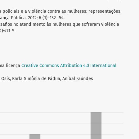
s policiais e a violência contra as mulheres: representações,
nça Pública. 2012; 6 (1): 132- 54.
 desafios no atendimento às mulheres que sofreram violência
):471-5.
uma licença
Creative Commons Attribution 4.0 International
e Osis, Karla Simônia de Pádua, Aníbal Faúndes