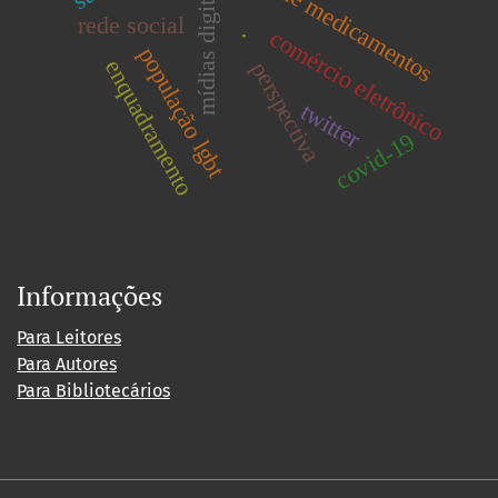
publicidade de medicamentos
mídias digitais
rede social
comércio eletrônico
.
população lgbt
enquadramento
perspectiva
twitter
covid-19
Informações
Para Leitores
Para Autores
Para Bibliotecários