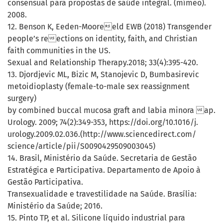
consensual para propostas de saúde integral. (mímeo).
2008.
12. Benson K, Eeden-Mooreeld EWB (2018) Transgender
people’s reections on identity, faith, and Christian
faith communities in the US.
Sexual and Relationship Therapy.2018; 33(4):395-420.
13. Djordjevic ML, Bizic M, Stanojevic D, Bumbasirevic
metoidioplasty (female-to-male sex reassignment
surgery)
by combined buccal mucosa graft and labia minora ap.
Urology. 2009; 74(2):349-353, https://doi.org/10.1016/j.
urology.2009.02.036.(http://www.sciencedirect.com/
science/article/pii/S0090429509003045)
14. Brasil, Ministério da Saúde. Secretaria de Gestão
Estratégica e Participativa. Departamento de Apoio à
Gestão Participativa.
Transexualidade e travestilidade na Saúde. Brasília:
Ministério da Saúde; 2016.
15. Pinto TP, et al. Silicone líquido industrial para