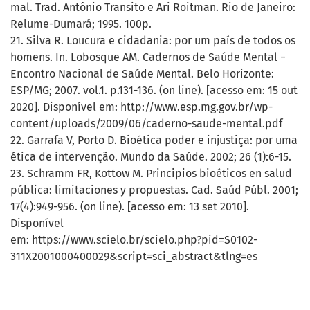
mal. Trad. Antônio Transito e Ari Roitman. Rio de Janeiro:
Relume-Dumará; 1995. 100p.
21. Silva R. Loucura e cidadania: por um país de todos os
homens. In. Lobosque AM. Cadernos de Saúde Mental −
Encontro Nacional de Saúde Mental. Belo Horizonte:
ESP/MG; 2007. vol.1. p.131-136. (on line). [acesso em: 15 out
2020]. Disponível em: http://www.esp.mg.gov.br/wp-
content/uploads/2009/06/caderno-saude-mental.pdf
22. Garrafa V, Porto D. Bioética poder e injustiça: por uma
ética de intervenção. Mundo da Saúde. 2002; 26 (1):6-15.
23. Schramm FR, Kottow M. Principios bioéticos en salud
pública: limitaciones y propuestas. Cad. Saúd Públ. 2001;
17(4):949-956. (on line). [acesso em: 13 set 2010].
Disponível
em: https://www.scielo.br/scielo.php?pid=S0102-
311X2001000400029&script=sci_abstract&tlng=es