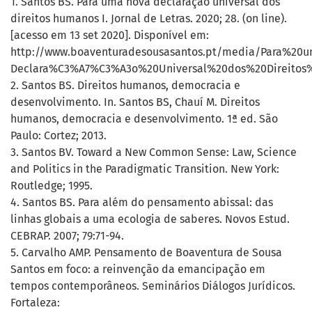
1. Santos BS. Para uma nova declaração universal dos
direitos humanos I. Jornal de Letras. 2020; 28. (on line).
[acesso em 13 set 2020]. Disponível em:
http://www.boaventuradesousasantos.pt/media/Para%2
Declara%C3%A7%C3%A3o%20Universal%20dos%20Direitos%
2. Santos BS. Direitos humanos, democracia e
desenvolvimento. In. Santos BS, Chauí M. Direitos
humanos, democracia e desenvolvimento. 1ª ed. São
Paulo: Cortez; 2013.
3. Santos BV. Toward a New Common Sense: Law, Science
and Politics in the Paradigmatic Transition. New York:
Routledge; 1995.
4. Santos BS. Para além do pensamento abissal: das
linhas globais a uma ecologia de saberes. Novos Estud.
CEBRAP. 2007; 79:71-94.
5. Carvalho AMP. Pensamento de Boaventura de Sousa
Santos em foco: a reinvenção da emancipação em
tempos contemporâneos. Seminários Diálogos Jurídicos.
Fortaleza: