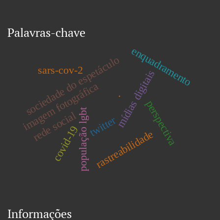
Palavras-chave
enquadramento
sociedade do espetáculo
sars-cov-2
mídias digitais
imagem fotográfica
.
perspectiva
população lgbt
rede social
twitter
covid-19
rastreabilidade
Informações