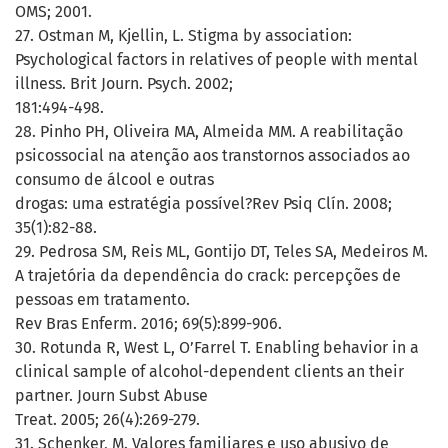
OMS; 2001.
27. Ostman M, Kjellin, L. Stigma by association:
Psychological factors in relatives of people with mental
illness. Brit Journ. Psych. 2002;
181:494-498.
28. Pinho PH, Oliveira MA, Almeida MM. A reabilitação
psicossocial na atenção aos transtornos associados ao
consumo de álcool e outras
drogas: uma estratégia possível?Rev Psiq Clín. 2008;
35(1):82-88.
29. Pedrosa SM, Reis ML, Gontijo DT, Teles SA, Medeiros M.
A trajetória da dependência do crack: percepções de
pessoas em tratamento.
Rev Bras Enferm. 2016; 69(5):899-906.
30. Rotunda R, West L, O’Farrel T. Enabling behavior in a
clinical sample of alcohol-dependent clients an their
partner. Journ Subst Abuse
Treat. 2005; 26(4):269-279.
31. Schenker, M. Valores familiares e uso abusivo de