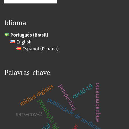
Idioma
Português (Brasil)
English
Español (España)
Palavras-chave
mídias digitais
covid-19
enquadramento
perspectiva
publicidade de medicamentos
população lgbt
sars-cov-2