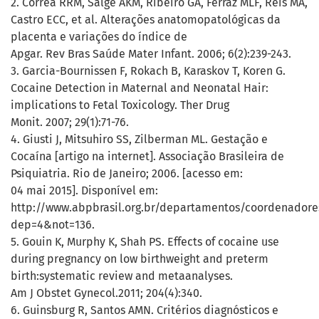
2. Corrêa RRM, Salge AKM, Ribeiro GA, Ferraz MLF, Reis MA,
Castro ECC, et al. Alterações anatomopatológicas da
placenta e variações do índice de
Apgar. Rev Bras Saúde Mater Infant. 2006; 6(2):239-243.
3. Garcia-Bournissen F, Rokach B, Karaskov T, Koren G.
Cocaine Detection in Maternal and Neonatal Hair:
implications to Fetal Toxicology. Ther Drug
Monit. 2007; 29(1):71-76.
4. Giusti J, Mitsuhiro SS, Zilberman ML. Gestação e
Cocaína [artigo na internet]. Associação Brasileira de
Psiquiatria. Rio de Janeiro; 2006. [acesso em:
04 mai 2015]. Disponível em:
http://www.abpbrasil.org.br/departamentos/coordenadore
dep=4&not=136.
5. Gouin K, Murphy K, Shah PS. Effects of cocaine use
during pregnancy on low birthweight and preterm
birth:systematic review and metaanalyses.
Am J Obstet Gynecol.2011; 204(4):340.
6. Guinsburg R, Santos AMN. Critérios diagnósticos e