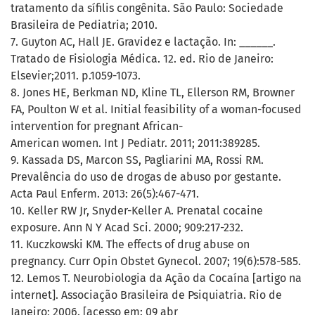
tratamento da sífilis congênita. São Paulo: Sociedade
Brasileira de Pediatria; 2010.
7. Guyton AC, Hall JE. Gravidez e lactação. In: ______.
Tratado de Fisiologia Médica. 12. ed. Rio de Janeiro:
Elsevier;2011. p.1059-1073.
8. Jones HE, Berkman ND, Kline TL, Ellerson RM, Browner
FA, Poulton W et al. Initial feasibility of a woman-focused
intervention for pregnant African-
American women. Int J Pediatr. 2011; 2011:389285.
9. Kassada DS, Marcon SS, Pagliarini MA, Rossi RM.
Prevalência do uso de drogas de abuso por gestante.
Acta Paul Enferm. 2013: 26(5):467-471.
10. Keller RW Jr, Snyder-Keller A. Prenatal cocaine
exposure. Ann N Y Acad Sci. 2000; 909:217-232.
11. Kuczkowski KM. The effects of drug abuse on
pregnancy. Curr Opin Obstet Gynecol. 2007; 19(6):578-585.
12. Lemos T. Neurobiologia da Ação da Cocaína [artigo na
internet]. Associação Brasileira de Psiquiatria. Rio de
Janeiro; 2006. [acesso em: 09 abr