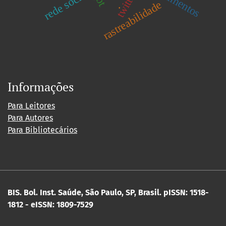
rede social
twitter
rastreabilidade
.
Informações
Para Leitores
Para Autores
Para Bibliotecários
BIS. Bol. Inst. Saúde, São Paulo, SP, Brasil.
pISSN: 1518-
1812 - eISSN: 1809-7529