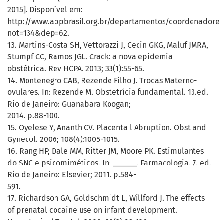
2015]. Disponível em:
http://www.abpbrasil.org.br/departamentos/coordenadore
not=134&dep=62.
13. Martins-Costa SH, Vettorazzi J, Cecin GKG, Maluf JMRA,
Stumpf CC, Ramos JGL. Crack: a nova epidemia
obstétrica. Rev HCPA. 2013; 33(1):55-65.
14. Montenegro CAB, Rezende Filho J. Trocas Materno-
ovulares. In: Rezende M. Obstetrícia fundamental. 13.ed.
Rio de Janeiro: Guanabara Koogan;
2014. p.88-100.
15. Oyelese Y, Ananth CV. Placenta l Abruption. Obst and
Gynecol. 2006; 108(4):1005-1015.
16. Rang HP, Dale MM, Ritter JM, Moore PK. Estimulantes
do SNC e psicomiméticos. In: ______. Farmacologia. 7. ed.
Rio de Janeiro: Elsevier; 2011. p.584-
591.
17. Richardson GA, Goldschmidt L, Willford J. The effects
of prenatal cocaine use on infant development.