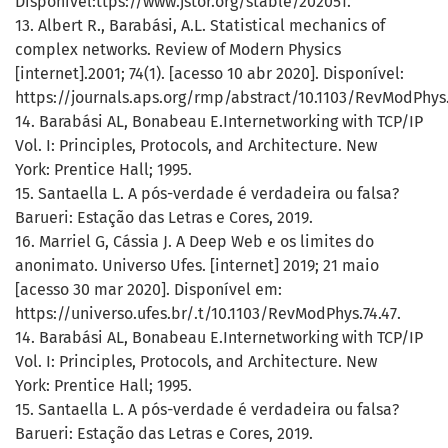
Disponível:ttps://www.jstor.org/stable/202051.
13. Albert R., Barabási, A.L. Statistical mechanics of
complex networks. Review of Modern Physics
[internet].2001; 74(1). [acesso 10 abr 2020]. Disponível:
https://journals.aps.org/rmp/abstract/10.1103/RevModPhys.
14. Barabási AL, Bonabeau E.Internetworking with TCP/IP
Vol. I: Principles, Protocols, and Architecture. New
York: Prentice Hall; 1995.
15. Santaella L. A pós-verdade é verdadeira ou falsa?
Barueri: Estação das Letras e Cores, 2019.
16. Marriel G, Cássia J. A Deep Web e os limites do
anonimato. Universo Ufes. [internet] 2019; 21 maio
[acesso 30 mar 2020]. Disponível em:
https://universo.ufes.br/.t/10.1103/RevModPhys.74.47.
14. Barabási AL, Bonabeau E.Internetworking with TCP/IP
Vol. I: Principles, Protocols, and Architecture. New
York: Prentice Hall; 1995.
15. Santaella L. A pós-verdade é verdadeira ou falsa?
Barueri: Estação das Letras e Cores, 2019.