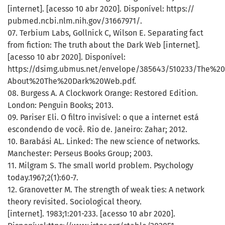
[internet]. [acesso 10 abr 2020]. Disponível: https://
pubmed.ncbi.nlm.nih.gov/31667971/.
07. Terbium Labs, Gollnick C, Wilson E. Separating fact
from fiction: The truth about the Dark Web [internet].
[acesso 10 abr 2020]. Disponível:
https://dsimg.ubmus.net/envelope/385643/510233/The%2
About%20The%20Dark%20Web.pdf.
08. Burgess A. A Clockwork Orange: Restored Edition.
London: Penguin Books; 2013.
09. Pariser Eli. O filtro invisível: o que a internet está
escondendo de você. Rio de. Janeiro: Zahar; 2012.
10. Barabási AL. Linked: The new science of networks.
Manchester: Perseus Books Group; 2003.
11. Milgram S. The small world problem. Psychology
today.1967;2(1):60-7.
12. Granovetter M. The strength of weak ties: A network
theory revisited. Sociological theory.
[internet]. 1983;1:201-233. [acesso 10 abr 2020].