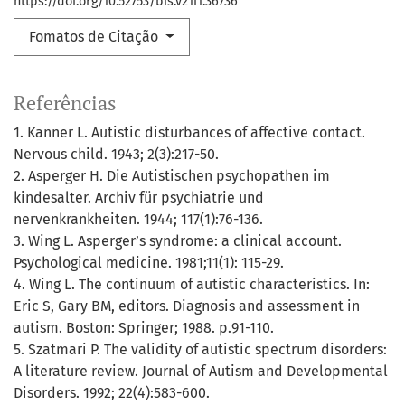
https://doi.org/10.52753/bis.v21i1.36736
Fomatos de Citação
Referências
1. Kanner L. Autistic disturbances of affective contact.
Nervous child. 1943; 2(3):217-50.
2. Asperger H. Die Autistischen psychopathen im
kindesalter. Archiv für psychiatrie und
nervenkrankheiten. 1944; 117(1):76-136.
3. Wing L. Asperger’s syndrome: a clinical account.
Psychological medicine. 1981;11(1): 115-29.
4. Wing L. The continuum of autistic characteristics. In:
Eric S, Gary BM, editors. Diagnosis and assessment in
autism. Boston: Springer; 1988. p.91-110.
5. Szatmari P. The validity of autistic spectrum disorders:
A literature review. Journal of Autism and Developmental
Disorders. 1992; 22(4):583-600.