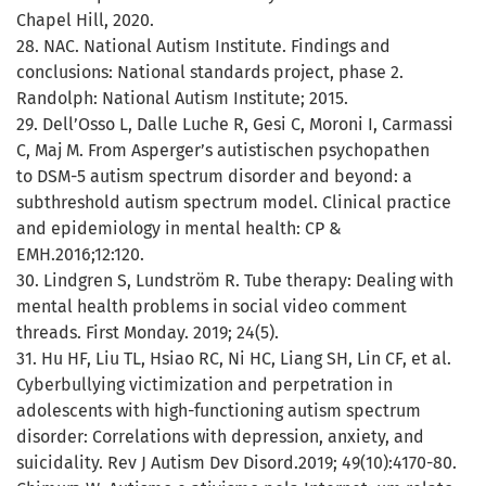
Chapel Hill, 2020.
28. NAC. National Autism Institute. Findings and
conclusions: National standards project, phase 2.
Randolph: National Autism Institute; 2015.
29. Dell’Osso L, Dalle Luche R, Gesi C, Moroni I, Carmassi
C, Maj M. From Asperger’s autistischen psychopathen
to DSM-5 autism spectrum disorder and beyond: a
subthreshold autism spectrum model. Clinical practice
and epidemiology in mental health: CP &
EMH.2016;12:120.
30. Lindgren S, Lundström R. Tube therapy: Dealing with
mental health problems in social video comment
threads. First Monday. 2019; 24(5).
31. Hu HF, Liu TL, Hsiao RC, Ni HC, Liang SH, Lin CF, et al.
Cyberbullying victimization and perpetration in
adolescents with high-functioning autism spectrum
disorder: Correlations with depression, anxiety, and
suicidality. Rev J Autism Dev Disord.2019; 49(10):4170-80.