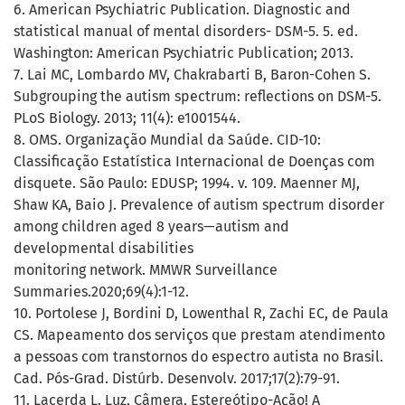
6. American Psychiatric Publication. Diagnostic and
statistical manual of mental disorders- DSM-5. 5. ed.
Washington: American Psychiatric Publication; 2013.
7. Lai MC, Lombardo MV, Chakrabarti B, Baron-Cohen S.
Subgrouping the autism spectrum: reflections on DSM-5.
PLoS Biology. 2013; 11(4): e1001544.
8. OMS. Organização Mundial da Saúde. CID-10:
Classificação Estatística Internacional de Doenças com
disquete. São Paulo: EDUSP; 1994. v. 109. Maenner MJ,
Shaw KA, Baio J. Prevalence of autism spectrum disorder
among children aged 8 years—autism and
developmental disabilities
monitoring network. MMWR Surveillance
Summaries.2020;69(4):1-12.
10. Portolese J, Bordini D, Lowenthal R, Zachi EC, de Paula
CS. Mapeamento dos serviços que prestam atendimento
a pessoas com transtornos do espectro autista no Brasil.
Cad. Pós-Grad. Distúrb. Desenvolv. 2017;17(2):79-91.
11. Lacerda L. Luz, Câmera, Estereótipo-Ação! A