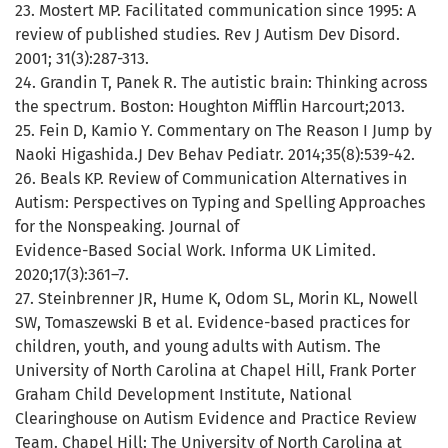
23. Mostert MP. Facilitated communication since 1995: A
review of published studies. Rev J Autism Dev Disord.
2001; 31(3):287-313.
24. Grandin T, Panek R. The autistic brain: Thinking across
the spectrum. Boston: Houghton Mifflin Harcourt;2013.
25. Fein D, Kamio Y. Commentary on The Reason I Jump by
Naoki Higashida.J Dev Behav Pediatr. 2014;35(8):539-42.
26. Beals KP. Review of Communication Alternatives in
Autism: Perspectives on Typing and Spelling Approaches
for the Nonspeaking. Journal of
Evidence-Based Social Work. Informa UK Limited.
2020;17(3):361–7.
27. Steinbrenner JR, Hume K, Odom SL, Morin KL, Nowell
SW, Tomaszewski B et al. Evidence-based practices for
children, youth, and young adults with Autism. The
University of North Carolina at Chapel Hill, Frank Porter
Graham Child Development Institute, National
Clearinghouse on Autism Evidence and Practice Review
Team. Chapel Hill: The University of North Carolina at