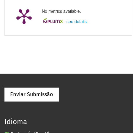
No metrics available.
-
see details
Enviar Submissão
Idioma