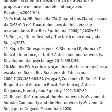
autismo na família: revisão crítica da literatura e
proposta de um novo modelo. Interação em
Psicologia.2003;7(2).
17. Di Nubila HB, Buchalla CM. O papel das Classificações
da OMS-CID e CIF nas definições de deficiência e
incapacidade. Rev Bras Epidemiol. 2008;11(2):324-35.
18. Singer J. NeuroDiversity: The birth of an idea. Judy
Singer;2017.
19. Kapp SK, Gillespie-Lynch K, Sherman LE, Hutman T.
Deficit, difference, or both? Autism and neurodiversity.
Developmental psychology. 2013; 49(1):59.
20. Mendes EG. A radicalização do debate sobre inclusão
escolar no Brasil. Rev Brasileira de Educação.
2006;11(33):387-405.21. Ortega F, Zorzanelli R, Rios C. The
Biopolitics of Autism in Brazil. Re-thinking Autism:
Diagnosis, Identity and Equality. 2016; 5:67-89.
22. Russell G. Critiques of the Neurodiversity Movement.
Autistic Community and the Neurodiversity Movement.
Singapore: Palgrave Macmillian; 2020.