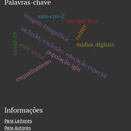
Palavras-chave
imagem fotográfica
sars-cov-2
perspectiva
twitter
inclusão; exclusão; educação especial
covid-19
mídias digitais
rede social
.
população lgbt
enquadramento
Informações
Para Leitores
Para Autores