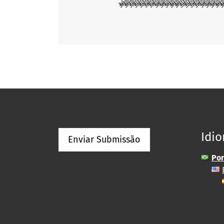
Idi
Enviar Submissão
Por