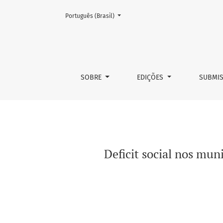
Mudar o idioma. O atual é:
Português (Brasil)
Deficit social nos municípios brasileiros
SOBRE
EDIÇÕES
SUBMI
Deficit social nos mun