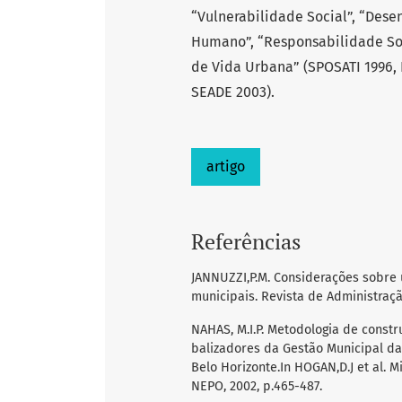
“Vulnerabilidade Social”, “Des
Humano”, “Responsabilidade So
de Vida Urbana” (SPOSATI 1996,
SEADE 2003).
artigo
Referências
JANNUZZI,P.M. Considerações sobre 
municipais. Revista de Administração
NAHAS, M.I.P. Metodologia de const
balizadores da Gestão Municipal d
Belo Horizonte.In HOGAN,D.J et al.
NEPO, 2002, p.465-487.