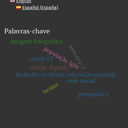
English
Español (España)
Palavras-chave
imagem fotográfica
sars-cov-2
população lgbt
covid-19
.
mídias digitais
inclusão; exclusão; educação especial
rede social
twitter
perspectiva