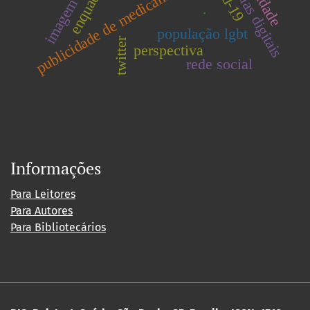
publicidade de medicamentos
mídias digitais
.
população lgbt
twitter
perspectiva
rede social
Informações
Para Leitores
Para Autores
Para Bibliotecários