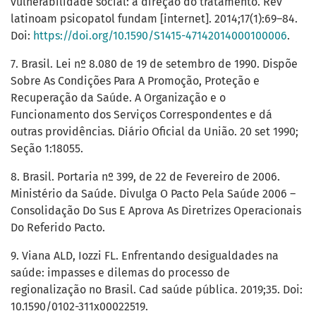
vulnerabilidade social: a direção do tratamento. Rev
latinoam psicopatol fundam [internet]. 2014;17(1):69–84.
Doi:
https://doi.org/10.1590/S1415-47142014000100006
.
7. Brasil. Lei nº 8.080 de 19 de setembro de 1990. Dispõe
Sobre As Condições Para A Promoção, Proteção e
Recuperação da Saúde. A Organização e o
Funcionamento dos Serviços Correspondentes e dá
outras providências. Diário Oficial da União. 20 set 1990;
Seção 1:18055.
8. Brasil. Portaria nº 399, de 22 de Fevereiro de 2006.
Ministério da Saúde. Divulga O Pacto Pela Saúde 2006 –
Consolidação Do Sus E Aprova As Diretrizes Operacionais
Do Referido Pacto.
9. Viana ALD, Iozzi FL. Enfrentando desigualdades na
saúde: impasses e dilemas do processo de
regionalização no Brasil. Cad saúde pública. 2019;35. Doi:
10.1590/0102-311x00022519.