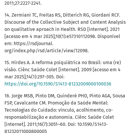
2011;27:2227-2241.
14. Zermiani TC, Freitas RS, Ditterich RG, Giordani RCF.
Discourse of the Collective Subject and Content Analysis
on qualitative aproach in Health. RSD [internet]. 2021
[acesso em 4 mar 2025];10(1):e57310112098. Disponível
em: https://rsdjournal.
org/index.php/rsd/article/view/12098.
15. Hirdes A. A reforma psiquiátrica no Brasil: uma (re)
visão. Ciênc Saúde Colet [internet]. 2009 [acesso em 4
mar 2025];14(1):297–305. Doi:
https://doi.org/10.1590/S1413-81232009000100036
16. Jorge MSB, Pinto DM, Quinderé PHD, Pinto AGA, Sousa
FSP, Cavalcante CM. Promoção da Saúde Mental:
Tecnologias do Cuidado: vínculo, acolhimento, co-
responsabilização e autonomia. Ciênc Saúde Colet
[internet]. 2011;16(7):3051–60. Doi: 10.1590/S1413-
81232011000800005