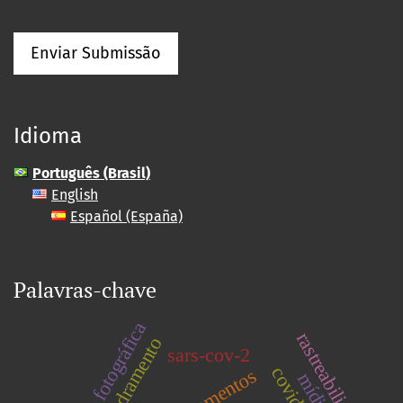
Enviar Submissão
Idioma
Português (Brasil)
English
Español (España)
Palavras-chave
imagem fotográfica
rastreabilidade
enquadramento
sars-cov-2
covid-19