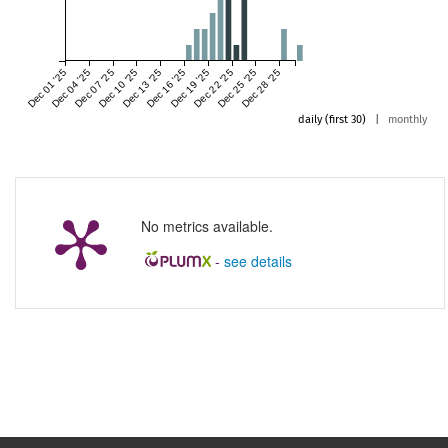
Dec 01 '25
Dec 04 '25
Dec 07 '25
Dec 10 '25
Dec 13 '25
Dec 16 '25
Dec 19 '25
Dec 22 '25
Dec 25 '25
Dec 28 '25
daily (first 30)
|
monthly
No metrics available.
-
see details