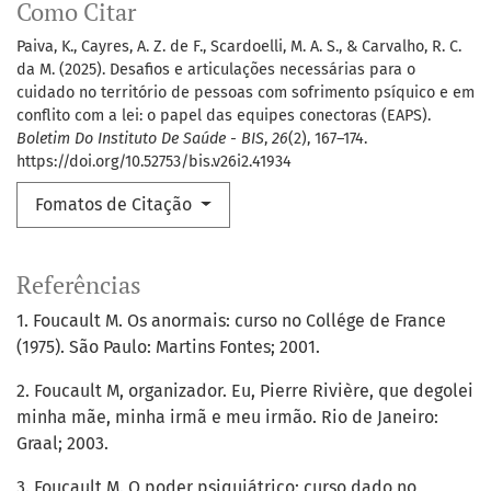
Como Citar
Paiva, K., Cayres, A. Z. de F., Scardoelli, M. A. S., & Carvalho, R. C.
da M. (2025). Desafios e articulações necessárias para o
cuidado no território de pessoas com sofrimento psíquico e em
conflito com a lei: o papel das equipes conectoras (EAPS).
Boletim Do Instituto De Saúde - BIS
,
26
(2), 167–174.
https://doi.org/10.52753/bis.v26i2.41934
Fomatos de Citação
Referências
1. Foucault M. Os anormais: curso no Collége de France
(1975). São Paulo: Martins Fontes; 2001.
2. Foucault M, organizador. Eu, Pierre Rivière, que degolei
minha mãe, minha irmã e meu irmão. Rio de Janeiro:
Graal; 2003.
3. Foucault M. O poder psiquiátrico: curso dado no