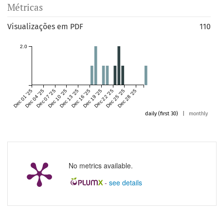
Métricas
Visualizações em PDF
110
2.0
Dec 01 '25
Dec 04 '25
Dec 07 '25
Dec 10 '25
Dec 13 '25
Dec 16 '25
Dec 19 '25
Dec 22 '25
Dec 25 '25
Dec 28 '25
daily (first 30)
|
monthly
No metrics available.
-
see details