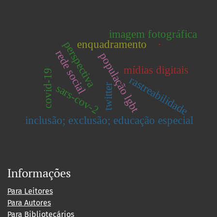
imagem fotográfica
.
enquadramento
perspectiva
rede social
população lgbt
mídias digitais
covid-19
rastreabilidade
sars-cov-2
twitter
inclusão; exclusão; educação especial
Informações
Para Leitores
Para Autores
Para Bibliotecários