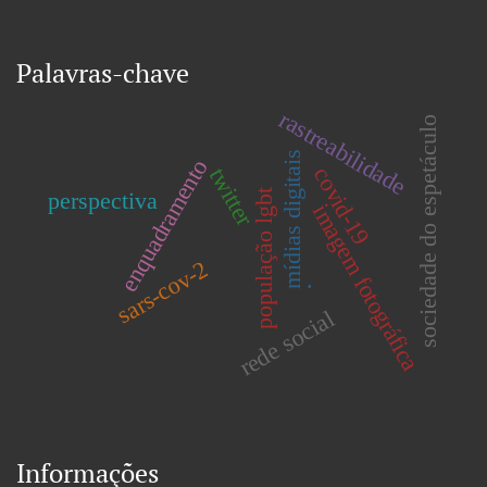
Palavras-chave
rastreabilidade
sociedade do espetáculo
mídias digitais
enquadramento
covid-19
twitter
perspectiva
população lgbt
imagem fotográfica
sars-cov-2
.
rede social
Informações