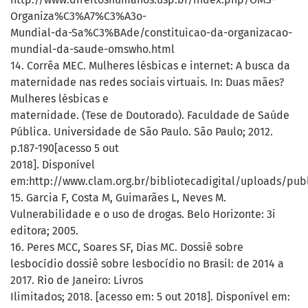
Organiza%C3%A7%C3%A3o-
Mundial-da-Sa%C3%BAde/constituicao-da-organizacao-
mundial-da-saude-omswho.html
14. Corrêa MEC. Mulheres lésbicas e internet: A busca da
maternidade nas redes sociais virtuais. In: Duas mães?
Mulheres lésbicas e
maternidade. (Tese de Doutorado). Faculdade de Saúde
Pública. Universidade de São Paulo. São Paulo; 2012.
p.187-190[acesso 5 out
2018]. Disponível
em:http://www.clam.org.br/bibliotecadigital/uploads/pu
15. Garcia F, Costa M, Guimarães L, Neves M.
Vulnerabilidade e o uso de drogas. Belo Horizonte: 3i
editora; 2005.
16. Peres MCC, Soares SF, Dias MC. Dossiê sobre
lesbocídio dossiê sobre lesbocídio no Brasil: de 2014 a
2017. Rio de Janeiro: Livros
Ilimitados; 2018. [acesso em: 5 out 2018]. Disponível em: