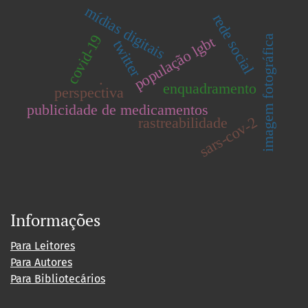
mídias digitais
rede social
covid-19
imagem fotográfica
população lgbt
twitter
.
enquadramento
perspectiva
publicidade de medicamentos
sars-cov-2
rastreabilidade
Informações
Para Leitores
Para Autores
Para Bibliotecários