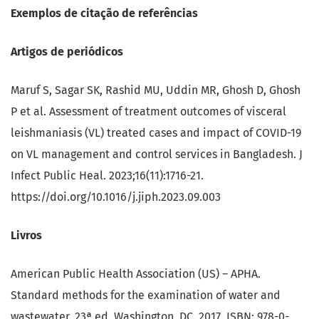
Exemplos de citação de referências
Artigos de periódicos
Maruf S, Sagar SK, Rashid MU, Uddin MR, Ghosh D, Ghosh
P et al. Assessment of treatment outcomes of visceral
leishmaniasis (VL) treated cases and impact of COVID-19
on VL management and control services in Bangladesh. J
Infect Public Heal. 2023;16(11):1716-21.
https://doi.org/10.1016/j.jiph.2023.09.003
Livros
American Public Health Association (US) – APHA.
Standard methods for the examination of water and
wastewater. 23ª ed. Washington, DC. 2017. ISBN: 978-0-