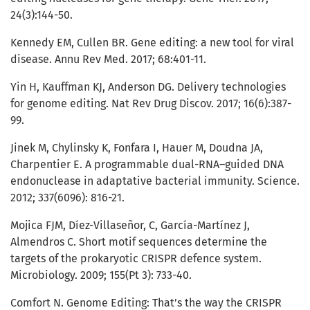
24(3):144-50.
Kennedy EM, Cullen BR. Gene editing: a new tool for viral
disease. Annu Rev Med. 2017; 68:401-11.
Yin H, Kauffman KJ, Anderson DG. Delivery technologies
for genome editing. Nat Rev Drug Discov. 2017; 16(6):387-
99.
Jinek M, Chylinsky K, Fonfara I, Hauer M, Doudna JA,
Charpentier E. A programmable dual-RNA–guided DNA
endonuclease in adaptative bacterial immunity. Science.
2012; 337(6096): 816-21.
Mojica FJM, Díez-Villaseñor, C, García-Martínez J,
Almendros C. Short motif sequences determine the
targets of the prokaryotic CRISPR defence system.
Microbiology. 2009; 155(Pt 3): 733-40.
Comfort N. Genome Editing: That’s the way the CRISPR