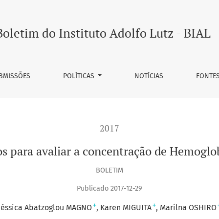
ração de Hemoglobina livre no plasma
Boletim do Instituto Adolfo Lutz - BIAL
BMISSÕES
POLÍTICAS
NOTÍCIAS
FONTE
2017
s para avaliar a concentração de Hemoglo
BOLETIM
Publicado 2017-12-29
+
+
Jéssica Abatzoglou MAGNO
Karen MIGUITA
Marilna OSHIRO