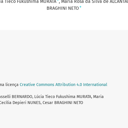
+
ia Tieco Fukushima MURATA
Maria Rosa da Silva de ÂLCANTA
+
BRAGHINI NETO
uma licença
Creative Commons Attribution 4.0 International
asselli BERNARDO, Lúcia Tieco Fukushima MURATA, Maria
 Cecília Depieri NUNES, Cesar BRAGHINI NETO