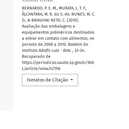
BERNARDO, P. E. M., MURATA, L. T. F.,
ÂLCANTARA, M. R. da S. de, NUNES, M. C.
D., & BRAGHINI NETO, C. (2010).
Avaliação das embalagens e
equipamentos poliméricos destinados
a entrar em contato com alimentos, no
período de 2008 a 2010.
Boletim Do
Instituto Adolfo Lutz - BIAL
, 32–34.
Recuperado de
https://periodicos.saude.sp.gov.br/BIA
L/article/view/42196
Fomatos de Citação