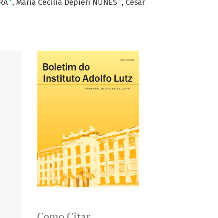
+
+
RA
Maria Cecília Depieri NUNES
Cesar
Como Citar