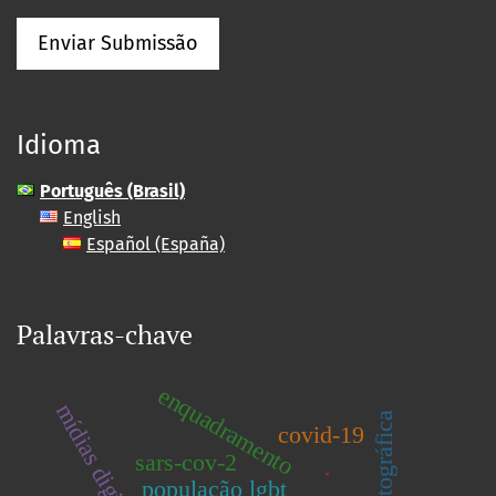
Enviar Submissão
Idioma
Português (Brasil)
English
Español (España)
Palavras-chave
enquadramento
mídias digitais
covid-19
sars-cov-2
.
população lgbt