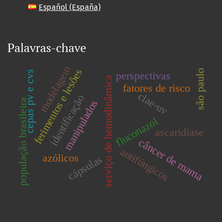
Español (España)
Palavras-chave
modelagem
ferimentos e lesões
são paulo
cepas pv e cvs
perspectivas
serviço de hemodinâmica
fatores de risco
clae-uv
identificação
população brasileira
manipulados
fluconazol
ascaridíase
câncer de mama
antifúngicos
azólicos
cápsulas