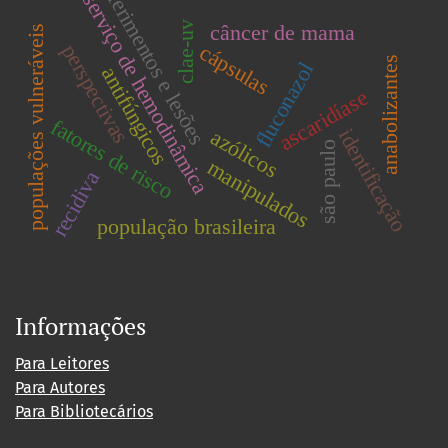
ferimentos e lesões
serviço de hemodinâmica
clae-uv
câncer de mama
populações vulneráveis
perspectivas
cápsulas
anabolizantes
fluconazol
antifúngicos
ascaridíase
fatores de risco
identificação
azólicos
são paulo
manipulados
recidiva
população brasileira
Informações
Para Leitores
Para Autores
Para Bibliotecários