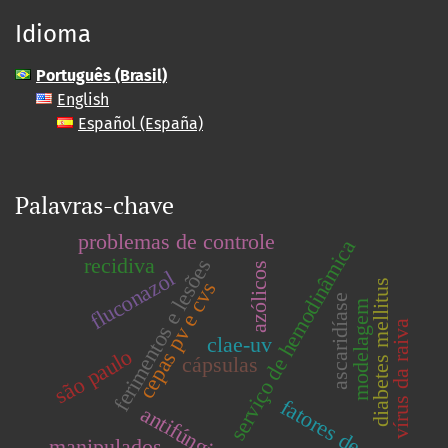
Idioma
Português (Brasil)
English
Español (España)
Palavras-chave
problemas de controle
serviço de hemodinâmica
recidiva
ferimentos e lesões
azólicos
fluconazol
diabetes mellitus
cepas pv e cvs
ascaridíase
modelagem
vírus da raiva
clae-uv
são paulo
cápsulas
fatores de risco
antifúngicos
manipulados