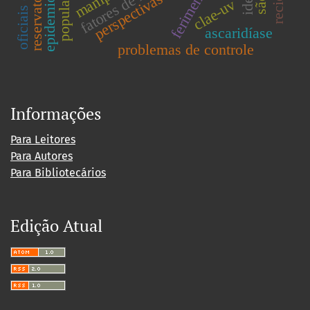
fatores de risco
perspectivas
clae-uv
ascaridíase
problemas de controle
Informações
Para Leitores
Para Autores
Para Bibliotecários
Edição Atual