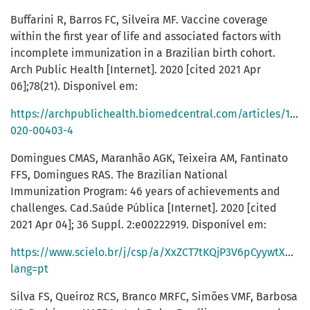
Buffarini R, Barros FC, Silveira MF. Vaccine coverage
within the first year of life and associated factors with
incomplete immunization in a Brazilian birth cohort.
Arch Public Health [Internet]. 2020 [cited 2021 Apr
06];78(21). Disponível em:
https://archpublichealth.biomedcentral.com/articles/10.1
020-00403-4
Domingues CMAS, Maranhão AGK, Teixeira AM, Fantinato
FFS, Domingues RAS. The Brazilian National
Immunization Program: 46 years of achievements and
challenges. Cad.Saúde Pública [Internet]. 2020 [cited
2021 Apr 04]; 36 Suppl. 2:e00222919. Disponível em:
https://www.scielo.br/j/csp/a/XxZCT7tKQjP3V6pCyywtXMx/?
lang=pt
Silva FS, Queiroz RCS, Branco MRFC, Simões VMF, Barbosa