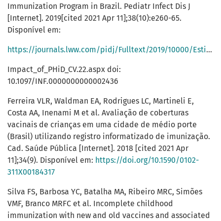
Immunization Program in Brazil. Pediatr Infect Dis J
[Internet]. 2019[cited 2021 Apr 11];38(10):e260-65.
Disponível em:
https://journals.lww.com/pidj/Fulltext/2019/10000/Estimated_Annual_Health_and_Cost_
Impact_of_PHiD_CV.22.aspx doi:
10.1097/INF.0000000000002436
Ferreira VLR, Waldman EA, Rodrigues LC, Martineli E,
Costa AA, Inenami M et al. Avaliação de coberturas
vacinais de crianças em uma cidade de médio porte
(Brasil) utilizando registro informatizado de imunização.
Cad. Saúde Pública [Internet]. 2018 [cited 2021 Apr
11];34(9). Disponível em:
https://doi.org/10.1590/0102-
311X00184317
Silva FS, Barbosa YC, Batalha MA, Ribeiro MRC, Simões
VMF, Branco MRFC et al. Incomplete childhood
immunization with new and old vaccines and associated