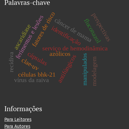
Palavras-chave
fatores de risco
perspectivas
ferimentos e lesões
câncer de mama
fluconazol
ascaridíase
identificação
serviço de hemodinâmica
cápsulas
azólicos
recidiva
manipulados
antifúngicos
clae-uv
modelagem
células bhk-21
vírus da raiva
Informações
Para Leitores
Para Autores