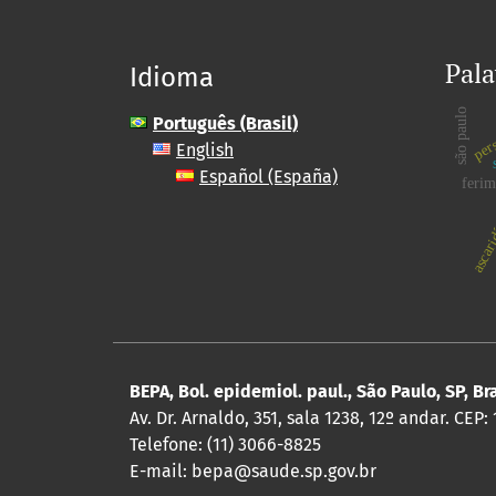
Pala
Idioma
são paulo
pers
Português (Brasil)
English
Español (España)
ferim
ascari
BEPA, Bol. epidemiol. paul., São Paulo, SP, Br
Av. Dr. Arnaldo, 351, sala 1238, 12º andar. CEP:
Telefone: (11) 3066-8825
E-mail: bepa@saude.sp.gov.br