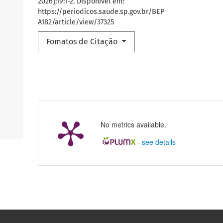
2026];19:1-2. Disponível em:
https://periodicos.saude.sp.gov.br/BEP
A182/article/view/37325
Fomatos de Citação
No metrics available.
-
see details