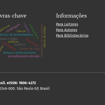
vras-chave
Informações
Para Leitores
cápsulas
modelagem
tratamento de emergência
manipulados
pectivas
câncer de mama
Para Autores
clae-uv
serviço de hemodinâmica
Para Bibliotecários
entos e lesões
fluconazol
azólicos
antifúngicos
recidiva
díase
fatores de risco
doenças cardiovasculares
aconselhamento.dst/aids
asil. eISSN: 1806-4272
 1246-000. São Paulo-SP, Brasil