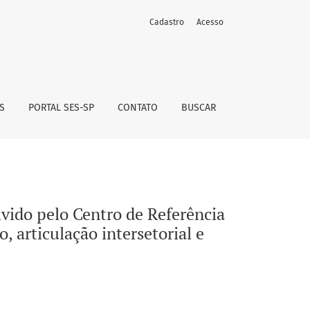
Cadastro
Acesso
lcool, Tabaco e outras Drogas (CRATOD): planejamento estrat
S
PORTAL SES-SP
CONTATO
BUSCAR
vido pelo Centro de Referência
 articulação intersetorial e