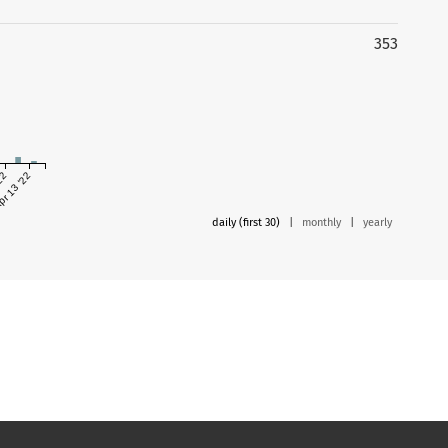
353
'22
r 13 '22
daily (first 30)
|
monthly
|
yearly