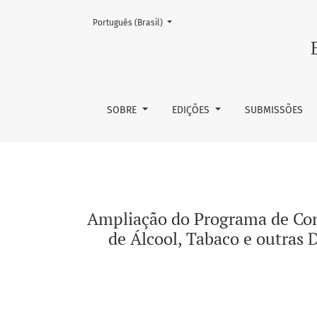
Mudar o idioma. O atual é:
Português (Brasil)
Ampliação do Programa de Controle do Tabagi
SOBRE
EDIÇÕES
SUBMISSÕES
Ampliação do Programa de Cont
de Álcool, Tabaco e outras 