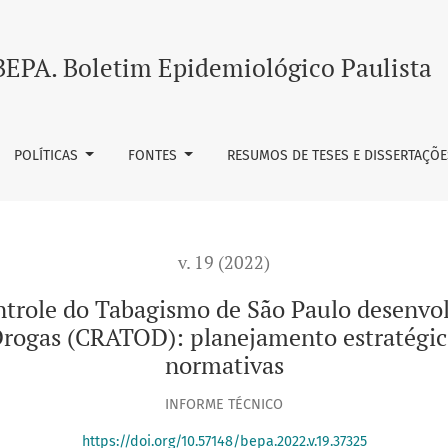
smo de São Paulo desenvolvido pelo Centro de Referência de Á
BEPA. Boletim Epidemiológico Paulista
POLÍTICAS
FONTES
RESUMOS DE TESES E DISSERTAÇÕE
v. 19 (2022)
role do Tabagismo de São Paulo desenvol
Drogas (CRATOD): planejamento estratégico,
normativas
INFORME TÉCNICO
https://doi.org/10.57148/bepa.2022.v.19.37325