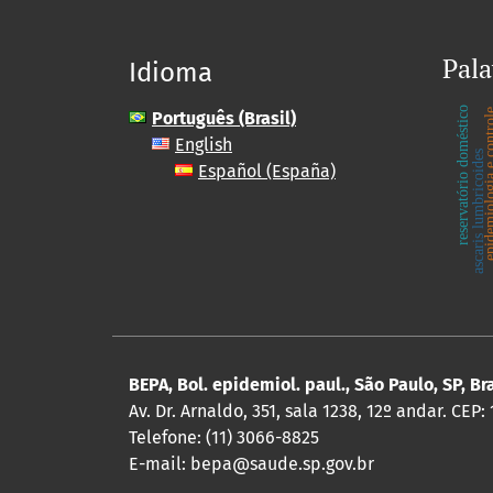
Pala
Idioma
reservatório doméstico
epidemiologia e
Português (Brasil)
English
ascaris lumbricoides
Español (España)
BEPA, Bol. epidemiol. paul., São Paulo, SP, Br
Av. Dr. Arnaldo, 351, sala 1238, 12º andar. CEP:
Telefone: (11) 3066-8825
E-mail: bepa@saude.sp.gov.br