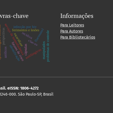
vras-chave
Informações
serviço de hemodinâmica
Para Leitores
 controle
infecção por hiv
fluconazol
perspectivas
ferimentos e lesões
Para Autores
problemas de controle
recidiva
ascaridíase
Para Bibliotecários
clae-uv
fatores de risco
manipulados
cápsulas
identificação
azólicos
antifúngicos
asil. eISSN: 1806-4272
 1246-000. São Paulo-SP, Brasil