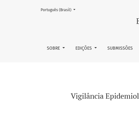
Mudar o idioma. O atual é:
Português (Brasil)
Vigilância Epidemiológica das Infecções Hosp
SOBRE
EDIÇÕES
SUBMISSÕES
Vigilância Epidemiol