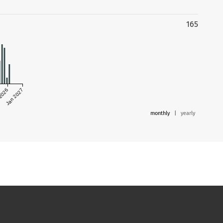
165
 2026
Jan 2027
monthly
|
yearly