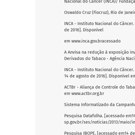
Nacional do Câncer (INCA)/ Fundaç
Oswaldo Cruz (Fiocruz), Rio de Janeir
INCA - Instituto Nacional do Cânce
de 2016]. Disponível
em www.inca.gov.bracessado
A Anvisa na redução à exposição in
Derivados do Tabaco - Agência Nacion
INCA - Instituto Nacional do Cânce
14 de agosto de 2016]. Disponível e
ACTBr - Aliança de Controle do Taba
em www.actbr.org.br
Sistema Informatizado da Campanha
Pesquisa Datafolha. [acessado em14
sp.gov.br/ses/noticias/2013/maio/i
Pesquisa IBOPE. [acessado em14 de 