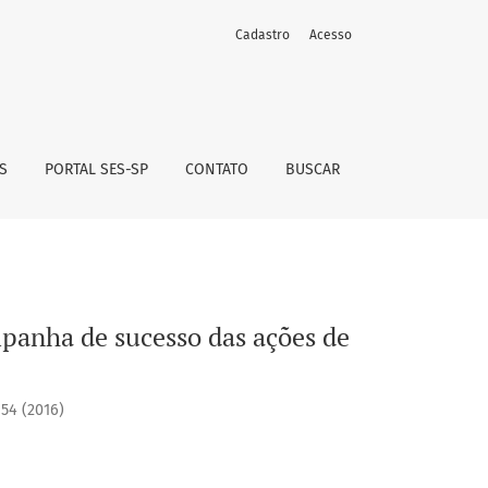
Cadastro
Acesso
gilância sanitária
S
PORTAL SES-SP
CONTATO
BUSCAR
mpanha de sucesso das ações de
54 (2016)