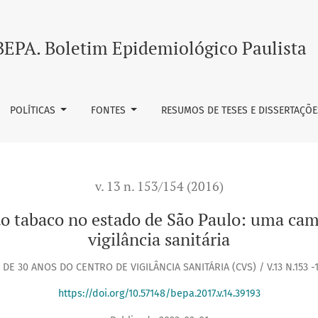
stado de São Paulo: uma campanha de sucesso das ações de vi
BEPA. Boletim Epidemiológico Paulista
POLÍTICAS
FONTES
RESUMOS DE TESES E DISSERTAÇÕE
v. 13 n. 153/154 (2016)
do tabaco no estado de São Paulo: uma ca
vigilância sanitária
 DE 30 ANOS DO CENTRO DE VIGILÂNCIA SANITÁRIA (CVS) / V.13 N.153 -1
https://doi.org/10.57148/bepa.2017.v.14.39193