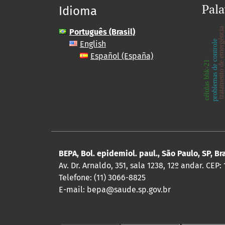
Pala
Idioma
tratamento de emergência
Português (Brasil)
problemas de controle
English
cepa
Español (España)
células bhk-21
BEPA, Bol. epidemiol. paul., São Paulo, SP, Br
Av. Dr. Arnaldo, 351, sala 1238, 12º andar. CEP:
Telefone: (11) 3066-8825
E-mail: bepa@saude.sp.gov.br