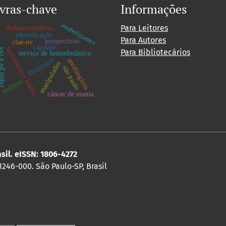
vras-chave
Informações
anabolizantes
Para Leitores
diabetes mellitus
identificação
Para Autores
perspectivas
clae-uv
cápsulas
ferimentos e lesões
s pv e cvs
Para Bibliotecários
serviço de hemodinâmica
fluconazol
antifúngicos
manipulados
são paulo
azólicos
câncer de mama
asil. eISSN: 1806-4272
 1246-000. São Paulo-SP, Brasil