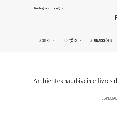
Mudar o idioma. O atual é:
Português (Brasil)
Ambientes saudáveis e livres do tabaco no e
SOBRE
EDIÇÕES
SUBMISSÕES
Ambientes saudáveis e livres 
ESPECIAL