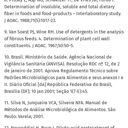
Determination of insoluble, soluble and total dietary
fiber in foods and food-products – Interlaboratory study.
J AOAC. 1988;71(5):1017-23.
9. Van Soest PJ, Wine RH. Use of detergents in the analysis
of fibrous feeds. 4. Determination of plant cell wall
constituents. J AOAC. 1967;50:50-5.
10. Brasil. Ministério da Saúde. Agência Nacional de
Vigilância Sanitária (ANVISA). Resolução RDC nº 12, de 2
de janeiro de 2001. Aprova Regulamento Técnico sobre
Padrões Microbiológicos para Alimentos e seus anexos I e
II. Diário Oficial [da] República Federativa do Brasil,
Brasília (DF); 10 jan 2001; Seção 1(7-E):45.
11. Silva N, Junqueira VCA, Silveira NFA. Manual de
Métodos de Análise Microbiológica de Alimentos. São
Paulo: Varela; 2001.
12. Noureddini H, Byun J. Dilute-acid pretreatment of