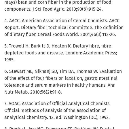
mays) bran and corn fiber in the production of food
components. J Sci Food Agric. 2010;90(6):915-24.
4. AACC. American Association of Cereal Chemists. AACC
Report. Dietary fiber technical committee. The definition
of dietary fiber. Cereal Foods World. 2001;46(3):112-26.
5. Trowell H, Burkitt D, Heaton K. Dietary fibre, fibre-
depleted foods and disease. London: Academic Press;
1985.
6. Stewart ML, Nikhanj SD, Tim DA, Thomas W. Evaluation
of the effect of four fibers on laxation, gastrointestinal
tolerance and serum markers in healthy humans. Ann
Nutr Metab. 2010;56(2):91-8.
7. AOAC. Association of Official Analytical Chemists.
Official methods of analysis of the association of
analytical chemistry. 12. ed. Washington (DC); 1992.
8. Prosky L, Asp NG, Schweizer TF, De Vries JW, Furda I.