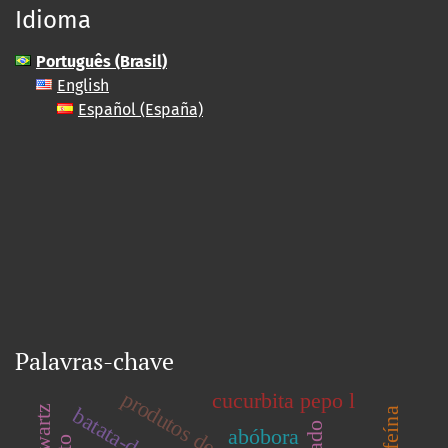
Idioma
Português (Brasil)
English
Español (España)
Palavras-chave
produtos de chocolate
cucurbita pepo l
batata-doce
abóbora