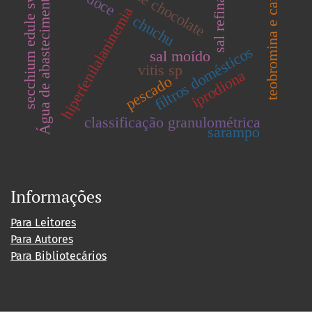
secchium edule swartz
teobromina e cafeína
sal refinado
Água de abastecimento
hiperfenilalaninemia
chuchu
filtros domésticos
sal moído
vitis sp
iprodiona
pescado
classificação granulométrica
sarampo
Informações
Para Leitores
Para Autores
Para Bibliotecários