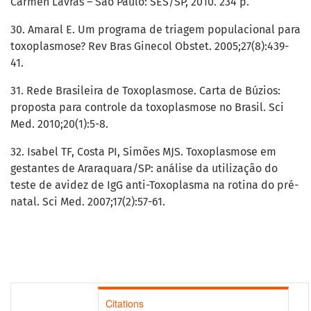
Carmen Lavras – São Paulo: SES/SP, 2010. 234 p.
30. Amaral E. Um programa de triagem populacional para
toxoplasmose? Rev Bras Ginecol Obstet. 2005;27(8):439-
41.
31. Rede Brasileira de Toxoplasmose. Carta de Búzios:
proposta para controle da toxoplasmose no Brasil. Sci
Med. 2010;20(1):5-8.
32. Isabel TF, Costa PI, Simões MJS. Toxoplasmose em
gestantes de Araraquara/SP: análise da utilização do
teste de avidez de IgG anti-Toxoplasma na rotina do pré-
natal. Sci Med. 2007;17(2):57-61.
Citations