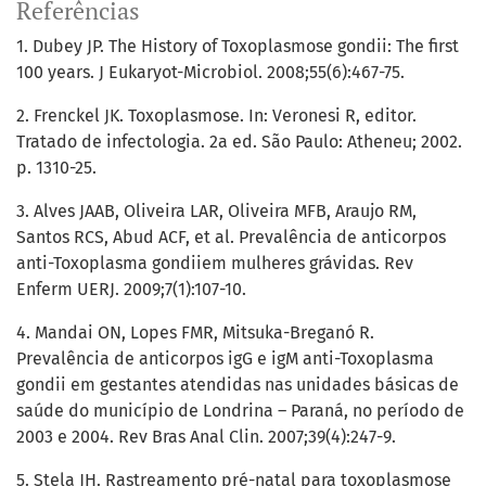
Referências
1. Dubey JP. The History of Toxoplasmose gondii: The first
100 years. J Eukaryot-Microbiol. 2008;55(6):467-75.
2. Frenckel JK. Toxoplasmose. In: Veronesi R, editor.
Tratado de infectologia. 2a ed. São Paulo: Atheneu; 2002.
p. 1310-25.
3. Alves JAAB, Oliveira LAR, Oliveira MFB, Araujo RM,
Santos RCS, Abud ACF, et al. Prevalência de anticorpos
anti-Toxoplasma gondiiem mulheres grávidas. Rev
Enferm UERJ. 2009;7(1):107-10.
4. Mandai ON, Lopes FMR, Mitsuka-Breganó R.
Prevalência de anticorpos igG e igM anti-Toxoplasma
gondii em gestantes atendidas nas unidades básicas de
saúde do município de Londrina – Paraná, no período de
2003 e 2004. Rev Bras Anal Clin. 2007;39(4):247-9.
5. Stela JH. Rastreamento pré-natal para toxoplasmose