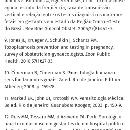
Junior VG, Botelho CA, Figueiredo MS, et al. Toxoplasmose
aguda: estudo da freqüência, taxa de transmissão
vertical e relação entre os testes diagnósticos materno-
fetais em gestantes em estado da Região Centro-Oeste
do Brasil. Rev Bras Ginecol Obstet. 2005;27(8):442-9.
9. Jones JL, Krueger A, Schulkin J, Schantz PM.
Toxoplasmosis prevention and testing in pregnancy,
survey of obstetrician-gynaecologists. Zoon Public
Health. 2010;57(1):27-33.
10. Cimerman B, Cimerman S. Parasitologia humana e
seus fundamentos gerais. 2a ed. Rio de Janeiro: Editora
Atheneu; 2008. p. 159-78.
11. Markell EK, John DT, Krotoski WA. Parasitologia Médica.
8a ed. Rio de Janeiro: Guanabara Koogan; 2003. p. 150-9.
12. Reis MM, Tessaro MM, d’Azevedo PA. Perfil Sorológico
para toxoplasmose em gestantes de um hospital público