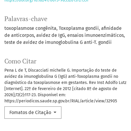
https://doi.org/10.18241/0073-98552013721551
Palavras-chave
toxoplasmose congênita
Toxoplasma gondii
afinidade
de anticorpos
avidez de IgG
ensaios imunoenzimáticos
teste de avidez de imunoglobulina G anti-T. gondii
Como Citar
Pena L de T, Discacciati michelle G. Importação do teste de
avidez da imunoglobulina G (IgG) anti-Toxoplasma gondii no
diagnóstico da toxoplasmose em gestantes. Rev Inst Adolfo Lutz
[Internet]. 22º de fevereiro de 2012 [citado 8º de agosto de
2026];72(2):117-23. Disponível em:
https://periodicos.saude.sp.gov.br/RIAL/article/view/32905
Fomatos de Citação