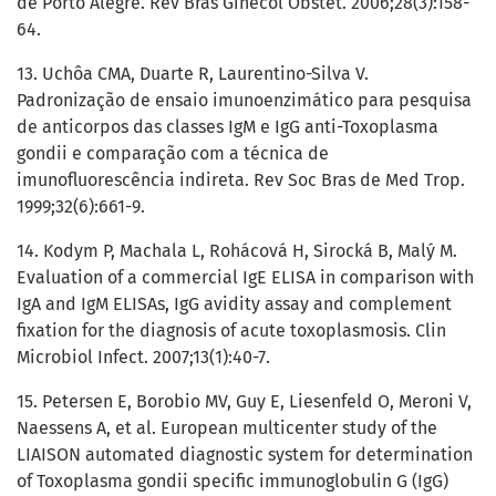
de Porto Alegre. Rev Bras Ginecol Obstet. 2006;28(3):158-
64.
13. Uchôa CMA, Duarte R, Laurentino-Silva V.
Padronização de ensaio imunoenzimático para pesquisa
de anticorpos das classes IgM e IgG anti-Toxoplasma
gondii e comparação com a técnica de
imunofluorescência indireta. Rev Soc Bras de Med Trop.
1999;32(6):661-9.
14. Kodym P, Machala L, Rohácová H, Sirocká B, Malý M.
Evaluation of a commercial IgE ELISA in comparison with
IgA and IgM ELISAs, IgG avidity assay and complement
fixation for the diagnosis of acute toxoplasmosis. Clin
Microbiol Infect. 2007;13(1):40-7.
15. Petersen E, Borobio MV, Guy E, Liesenfeld O, Meroni V,
Naessens A, et al. European multicenter study of the
LIAISON automated diagnostic system for determination
of Toxoplasma gondii specific immunoglobulin G (IgG)