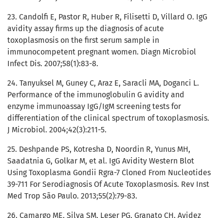
23. Candolfi E, Pastor R, Huber R, Filisetti D, Villard O. IgG
avidity assay firms up the diagnosis of acute
toxoplasmosis on the first serum sample in
immunocompetent pregnant women. Diagn Microbiol
Infect Dis. 2007;58(1):83-8.
24. Tanyuksel M, Guney C, Araz E, Saracli MA, Doganci L.
Performance of the immunoglobulin G avidity and
enzyme immunoassay IgG/IgM screening tests for
differentiation of the clinical spectrum of toxoplasmosis.
J Microbiol. 2004;42(3):211-5.
25. Deshpande PS, Kotresha D, Noordin R, Yunus MH,
Saadatnia G, Golkar M, et al. IgG Avidity Western Blot
Using Toxoplasma Gondii Rgra-7 Cloned From Nucleotides
39-711 For Serodiagnosis Of Acute Toxoplasmosis. Rev Inst
Med Trop São Paulo. 2013;55(2):79-83.
26. Camargo ME, Silva SM, Leser PG, Granato CH. Avidez