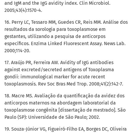
and IgM and the IgG avidity index. Clin Microbiol.
2005;43(4):1570-4.
16. Perry LC, Tessaro MM, Guedes CR, Reis MM. Análise dos
resultados da sorologia para toxoplasmose em
gestantes, utilizando a pesquisa de anticorpos
específicos. Enzima Linked Fluorescent Assay. News Lab.
2000;114-20.
17. Araújo PR, Ferreira AW. Avidity of IgG antibodies
against excreted/secreted antigens of Toxoplasma
gondii: immunological marker for acute recent
toxoplasmosis. Rev Soc Bras Med Trop. 2008;41(2):142-7.
18. Macre MS. Avaliação da quantificação da avidez dos
anticorpos maternos na abordagem laboratorial da
toxoplasmose congênita [dissertação de mestrado]. São
Paulo (SP): Universidade de São Paulo; 2002.
19. Souza-Júnior VG, Figueiró-Filho EA, Borges DC, Oliveira