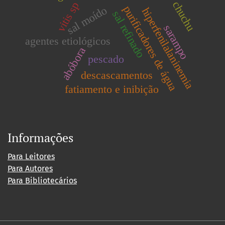
chuchu
vitis sp
purificadores de água
sal moído
hiperfenilalaninemia
sal refinado
sarampo
agentes etiológicos
abóbora
pescado
descascamentos
fatiamento e inibição
Informações
Para Leitores
Para Autores
Para Bibliotecários