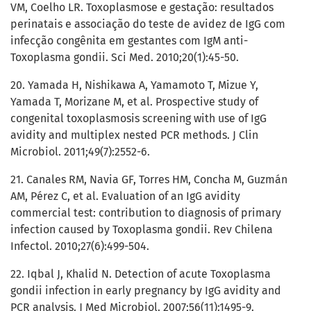
VM, Coelho LR. Toxoplasmose e gestação: resultados
perinatais e associação do teste de avidez de IgG com
infecção congênita em gestantes com IgM anti-
Toxoplasma gondii. Sci Med. 2010;20(1):45-50.
20. Yamada H, Nishikawa A, Yamamoto T, Mizue Y,
Yamada T, Morizane M, et al. Prospective study of
congenital toxoplasmosis screening with use of IgG
avidity and multiplex nested PCR methods. J Clin
Microbiol. 2011;49(7):2552-6.
21. Canales RM, Navia GF, Torres HM, Concha M, Guzmán
AM, Pérez C, et al. Evaluation of an IgG avidity
commercial test: contribution to diagnosis of primary
infection caused by Toxoplasma gondii. Rev Chilena
Infectol. 2010;27(6):499-504.
22. Iqbal J, Khalid N. Detection of acute Toxoplasma
gondii infection in early pregnancy by IgG avidity and
PCR analysis. J Med Microbiol. 2007;56(11):1495-9.