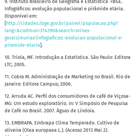
9. Instituto Brasileiro de Geografia e Estatística -IBGE.
Infográficos: evolução populacional e pirâmide etária.
Disponível em:
[
http://cidades.ibge.gov.br/painel/populacao.php?
lang=&codmun=314390&search=minas-
gerais|muriae|infograficos:-evolucao-populacional-e-
piramide-etaria
].
10. Triola, MF. Introdução a Estatística. São Paulo: Editora
LTC; 2005.
11. Cobra M. Administração de Marketing no Brasil. Rio de
Janeiro: Editora Campus; 2006.
12. Arruda AC. Perfil dos consumidores de café de Viçosa-
MG: Um estudo exploratório. In: V Simpósio de Pesquisa
de Café no Brasil. 2007. Águas de Lindoia.
13. EMBRAPA. Embrapa Clima Temperado. Cultivo de
oliveira (Olea europaea L.). (Acesso 2013 Mai 2).