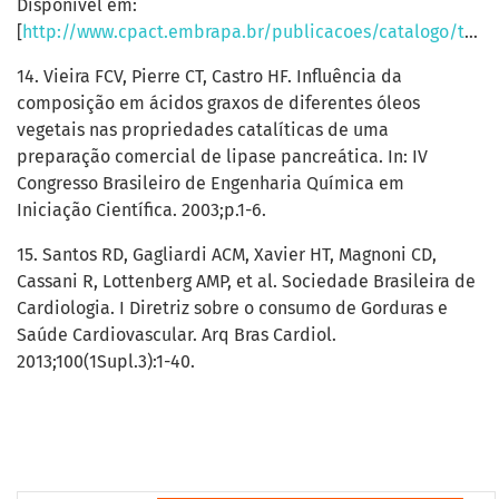
Disponível em:
[
http://www.cpact.embrapa.br/publicacoes/catalogo/tipo/sistemas/sistema16_novo/11_mercados_e_comercializacao.htm
14. Vieira FCV, Pierre CT, Castro HF. Influência da
composição em ácidos graxos de diferentes óleos
vegetais nas propriedades catalíticas de uma
preparação comercial de lipase pancreática. In: IV
Congresso Brasileiro de Engenharia Química em
Iniciação Científica. 2003;p.1-6.
15. Santos RD, Gagliardi ACM, Xavier HT, Magnoni CD,
Cassani R, Lottenberg AMP, et al. Sociedade Brasileira de
Cardiologia. I Diretriz sobre o consumo de Gorduras e
Saúde Cardiovascular. Arq Bras Cardiol.
2013;100(1Supl.3):1-40.