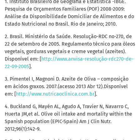
1. Instituto Brasileiro de Geografia e Estatística -IBGE.
Pesquisa de Orçamentos Familiares (POF) 2008-2009:
Análise da Disponibilidade Domiciliar de Alimentos e do
Estado Nutricional no Brasil. Rio de Janeiro; 2010.
2. Brasil. Ministério da Saúde. Resolução-RDC no-270, de
22 de setembro de 2005. Regulamento técnico para óleos
vegetais, gorduras vegetais e creme vegetal (azeites).
Disponível em: [
http://www.anvisa-resolução-rdc270-de-
22-09-2005
].
3. Pimentel I, Magnoni D. Azeite de Oliva – composição
em ácidos graxos. 2007.(acesso 2013 Abr 12).Disponível
em: [
http://www.nutricaoclinica.com.br
].
4. Buckland G, Mayén AL, Agudo A, Travier N, Navarro C,
Huerta JM,et al. Olive oil intake and mortality within the
Spanish population (EPIC-Spain) Am J Clin Nutr.
2012;96(1):142-9.