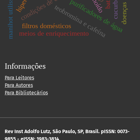
manihot utilissima pohl
sal moído
purificadores de água
teobromina e cafeína
filtros domésticos
meios de enriquecimento
Informações
Para Leitores
Para Autores
Para Bibliotecários
Rev Inst Adolfo Lutz, São Paulo, SP, Brasil.
pISSN: 0073-
9855 - eISSN: 1983-3814