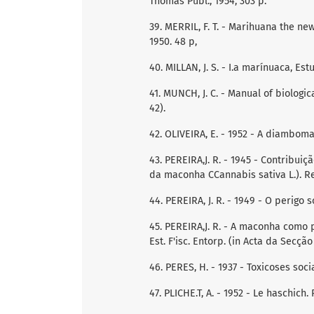
Thomas Publ., 1954, 303 p.
39. MERRIL, F. T. - Marihuana the 
1950. 48 p,
40. MILLAN, J. S. - I.a marínuaca, Es
41. MUNCH, J. C. - Manual of biological
42).
42. OLIVEIRA, E. - 1952 - A diamboma
43. PEREIRA,J. R. - 1945 - Contribui
da maconha CCannabis sativa L.). Rev
44. PEREIRA, J. R. - 1949 - O perigo s
45. PEREIRA,J. R. - A maconha como p
Est. F'isc. Entorp. (in Acta da Secç
46. PERES, H. - 1937 - Toxicoses socia
47. PLICHE.T, A. - 1952 - Le haschich.