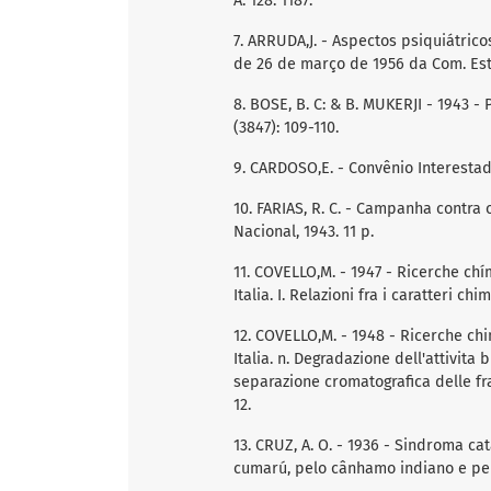
A. 128: 1187.
7. ARRUDA,J. - Aspectos psiquiátric
de 26 de março de 1956 da Com. Est. F
8. BOSE, B. C: & B. MUKERJI - 1943 - 
(3847): 109-110.
9. CARDOSO,E. - Convênio Interestadu
10. FARIAS, R. C. - Campanha contra 
Nacional, 1943. 11 p.
11. COVELLO,M. - 1947 - Ricerche chí
Italia. I. Relazioni fra i caratteri ch
12. COVELLO,M. - 1948 - Ricerche chi
Italia. n. Degradazione dell'attivita
separazione cromatografica delle fraz
12.
13. CRUZ, A. O. - 1936 - Sindroma c
cumarú, pelo cânhamo indiano e pela