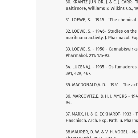
30. KRANTZ JUNIOR, J. & C. J. CARR- 
Baltirnore, Williams & Wilkins Co., 195
31. LOEWE, S. - 1945 - '1'he chemical 
32. LOEWE, S. - 1946- Studies on th
marihuana actívíty. J. Pharmacol. Exp.
33. LOEWE, S. - 1950 - Cannabiswirks
Pharmakol. 211: 175-93.
34. LUCENA,J. - 1935 - Os fumadore
391, 429, 467.
35. MACDONALD,A. D. - 1941 - The ac
36. MARCOVITZ,E. & H. J. MYERS - 19
94.
37. MARX, H. & G. ECKHARDT- 1933 -
Haschisch. Arch. Exp. Path. u. Pharma
38.MAURER, D. W. & V. H. VOGEL - Narc