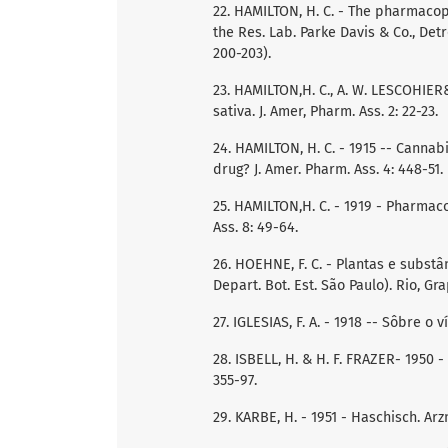
22. HAMILTON, H. C. - The pharmacop
the Res. Lab. Parke Davis & Co., Detroit
200-203).
23. HAMILTON,H. C., A. W. LESCOHIER&
sativa. J. Amer, Pharm. Ass. 2: 22-23.
24. HAMILTON, H. C. - 1915 -- Cannab
drug? J. Amer. Pharm. Ass. 4: 448-51.
25. HAMILTON,H. C. - 1919 - Pharmaco
Ass. 8: 49-64.
26. HOEHNE, F. C. - Plantas e substâ
Depart. Bot. Est. São Paulo). Rio, Grap
27. IGLESIAS, F. A. - 1918 -- Sôbre o v
28. ISBELL, H. & H. F. FRAZER- 1950 
355-97.
29. KARBE, H. - 1951 - Haschisch. Arzn