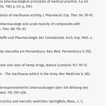
The pharmacologícal príncíples of medical practíce. 3.a ed.
4. 1183 p. (cf. p, 519).
basis of maríhuana actívíty. J. Pharmacol. Exp. Ther. 84: 78-81.
e nharmacologv and acute toxicity of compounds wíth
 Ther. 88: 154-61.
toffe und Pharmacologíe der Cannabinole. Arch. Exp. Path. u.
s de maconha em Pernambuco. Rev. Med. Pernambuco 5: 355,
tíons and uses of hemp drugs, Nature (London) 147: 167-8.
44 - The marihuana addict in the Army. War Medicine 6: 382-
 Tierexperimente11e Untersuchungen über die Wirkung des
kol. 170: 395-406.
ortics and narcotic aedíctíon. Sprlngfiels, Mass., C. C.