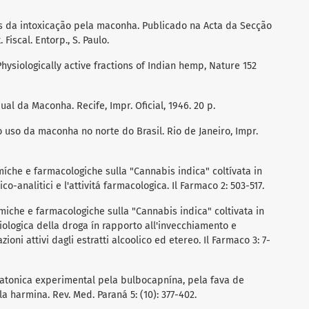
os da intoxicação pela maconha. Publicado na Acta da Secção
iscal. Entorp., S. Paulo.
Physiologically active fractions of Indian hemp, Nature 152
al da Maconha. Recife, Impr. Oficial, 1946. 20 p.
o uso da maconha no norte do Brasil. Rio de Janeiro, Impr.
míche e farmacologiche sulla "Cannabis indica" coltívata in
imico-analitici e l'attivitá farmacologica. Il Farmaco 2: 503-517.
miche e farmacologiche sulla "Cannabis indica" coltivata in
 biologica della droga ín rapporto all'invecchiamento e
ioni attivi dagli estratti alcoolico ed etereo. Il Farmaco 3: 7-
atatonica experimental pela bulbocapnína, pela fava de
 harmina. Rev. Med. Paraná 5: (10): 377-402.