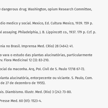
new dangerous drug. Washíngton, opíum Research Committee,
tudio medico y social. Mexico, Ed. Cultura Mexico, 1939. 159 p.
 assayíng. Philadelphia, J. B. Lippincott co., 1937. 179 p. Ccf. p.
nia no Brasil. Imprensa Med. CRio) 28 (464): 41.
ção vara o estudo das plantas alucinatórias, particularmente
. Flora Medicinal 12 (3): 83-210.
ocial da maconha. Arq, PoI. Civil de S. Paulo 17/18 67-72.
lanta alucinatória, entorpecente ou viciante. S. Paulo, Com.
ão de 27 de dezembro de 1955).
is. Diambismo. Illustr. Med. (Rio) 3 (24): 73-80.
 Presse Med. 60 (61): 1523-4.