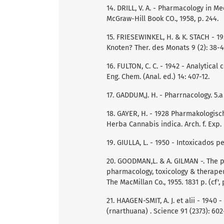
14. DRILL, V. A. - Pharmacology in Me
McGraw-Hill Book CO., 1958, p. 244.
15. FRIESEWINKEL, H. & K. STACH - 1
Knoten? Ther. des Monats 9 (2): 38-4
16. FULTON, C. C. - 1942 - Analytica
Eng. Chem. (Anal. ed.) 14: 407-12.
17. GADDUM,J. H. - Pharrnacology. 5.a 
18. GAYER, H. - 1928 Pharmakologi
Herba Cannabis indica. Arch. f. Exp. 
19. GIULLA, L. - 1950 - Intoxicados p
20. GOODMAN,L. & A. GILMAN -. The p
pharmacology, toxicology & therapeu
The MacMillan Co., 1955. 1831 p. (cf', p
21. HAAGEN-SMIT, A. J. et alii - 1940
(rnarthuana) . Science 91 (2373): 602