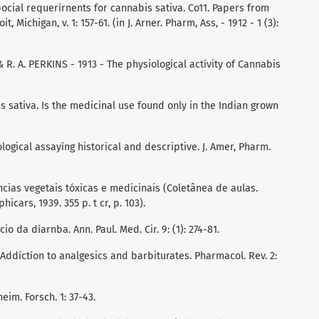
ocial requerírnents for cannabis sativa. Co11. Papers from
, Michigan, v. 1: 157-61. (in J. Arner. Pharm, Ass, - 1912 - 1 (3):
 R. A. PERKINS - 1913 - The physiological actívity of Cannabis
is sativa. Is the medicinal use found only in the Indian grown
logical assayíng historical and descriptive. J. Amer, Pharm.
ncias vegetais tóxicas e medicinais (Coletânea de aulas.
hicars, 1939. 355 p. t cr, p. 103).
ício da díarnba. Ann. Paul. Med. Cir. 9: (1): 274-81.
- Addíctíon to analgesics and barbiturates. Pharmacol. Rev. 2:
eim. Forsch. 1: 37-43.