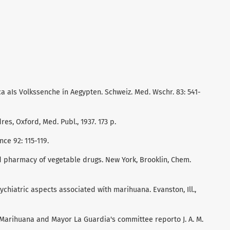
ca aIs Volkssenche ín Aegypten. Schweiz. Med. Wschr. 83: 541-
res, Oxford, Med. Publ., 1937. 173 p.
ce 92: 115-119.
nd pharmacy of vegetable drugs. New York, Brooklin, Chem.
sychiatric aspects associated wíth marihuana. Evanston, Ill.,
n Marihuana and Mayor La Guardia's committee reporto J. A. M.