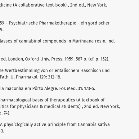
dicine (A collaborative text-book) , 2nd ed., New York,
959 - Psychiatrische Pharmakotherapie - eín gordischer
9.
l classes of cannabinol compounds in Marihuana resin. Ind.
ed. London, Oxford Univ. Press, 1959. 587 p. (cf. p. 152).
sche Wertbestímmung von orientalischem Haschisch und
Path. U. Pharmakol. 129: 312-18.
ela maconha em Pôrto Alegre. FoI. Med. 31: 173-5.
harmacological basis of therapeutícs (A textbook of
tícs for physicians & medical students) , 2nd ed. New York,
. 74).
 - A physíclcgícally active príncíple from Cannabis sativa
-3.