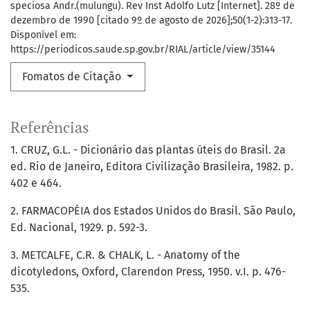
speciosa Andr.(mulungu). Rev Inst Adolfo Lutz [Internet]. 28º de
dezembro de 1990 [citado 9º de agosto de 2026];50(1-2):313-17.
Disponível em:
https://periodicos.saude.sp.gov.br/RIAL/article/view/35144
Fomatos de Citação
Referências
1. CRUZ, G.L. - Dicionário das plantas úteis do Brasil. 2a
ed. Rio de Janeiro, Editora Civilização Brasileira, 1982. p.
402 e 464.
2. FARMACOPÉIA dos Estados Unidos do Brasil. São Paulo,
Ed. Nacional, 1929. p. 592-3.
3. METCALFE, C.R. & CHALK, L. - Anatomy of the
dicotyledons, Oxford, Clarendon Press, 1950. v.I. p. 476-
535.